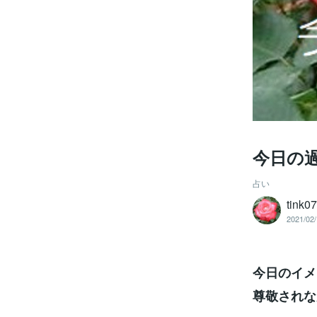
今日の
占い
tink0
2021/02/
今日のイメ
尊敬されな