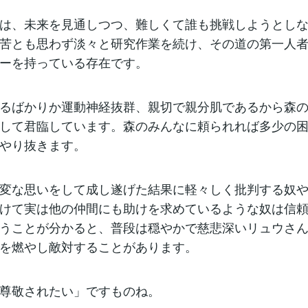
は、未来を見通しつつ、難しくて誰も挑戦しようとし
苦とも思わず淡々と研究作業を続け、その道の第一人
ーを持っている存在です。
るばかりか運動神経抜群、親切で親分肌であるから森
して君臨しています。森のみんなに頼られれば多少の
やり抜きます。
変な思いをして成し遂げた結果に軽々しく批判する奴
けて実は他の仲間にも助けを求めているような奴は信
うことが分かると、普段は穏やかで慈悲深いリュウさ
を燃やし敵対することがあります。
尊敬されたい」ですものね。