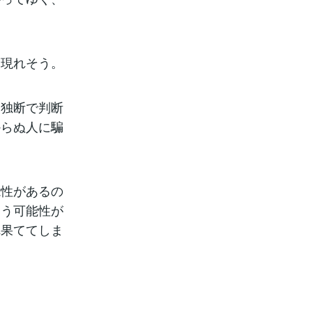
く現れそう。
は独断で判断
からぬ人に騙
能性があるの
まう可能性が
れ果ててしま
。