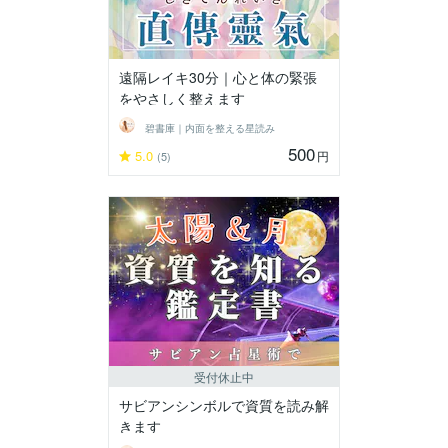
遠隔レイキ30分｜心と体の緊張
をやさしく整えます
碧書庫｜内面を整える星読み
500
5.0
円
(5)
受付休止中
サビアンシンボルで資質を読み解
きます