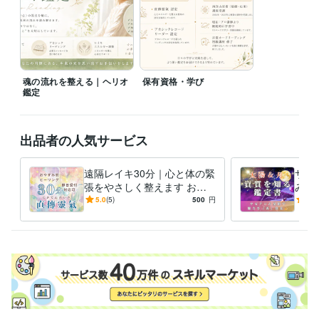
職歴
歯科医院
2001年3月 ~ 2008年2月
スピリチュアルリーディング
2025年7月 ~ 現在
資格・検定
魂の流れを整える｜ヘリオ
保有資格・学び
認定レイキヒーラー
取得年 : 2022年
鑑定
子育て支援員
取得年 : 2024年
得意分野
出品者の人気サービス
占い
ホロスコープリーディング
アカシックレコードリーディング
直傳靈氣
遠隔レイキ30分｜心と体の緊
サビ
張をやさしく整えます お手
み解き
軽に遠隔レイキ✨️疲れが抜け
み解
5.0
(5)
500
円
5.0
ない日におすすめです♪