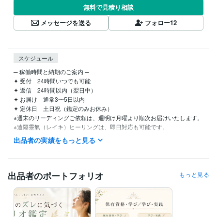
無料で見積り相談
メッセージを送る
フォロー
12
スケジュール
─ 稼働時間と納期のご案内 ─

✦ 受付　24時間いつでも可能

✦ 返信　24時間以内（翌日中）

✦ お届け　通常3〜5日以内

✦ 定休日　土日祝（鑑定のみお休み）

※週末のリーディングご依頼は、週明け月曜より順次お届けいたします。

※遠隔靈氣（レイキ）ヒーリングは、即日対応も可能です。

お気軽にご相談ください。

出品者の実績をもっと見る
▼ 受付状況について

家庭や私事の都合により、一時的に受付をお休みすることがあります。

タイミングの合う際にご縁をいただけましたら嬉しいです。
出品者のポートフォリオ
もっと見る
経験職種
ライフスタイル・その他 / 占い師
ライフスタイル・その他 / マッサージ師・セラピスト
経験年数 : 2年
ライフスタイル・その他 / その他
経験年数 : 7年