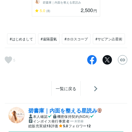
碧書庫｜内面を整える星読み
2,500
5.0
円
(8)
#はじめまして
#遠隔靈氣
#ホロスコープ
#サビアン占星術
5
一覧に戻る
碧書庫｜内面を整える星読み
本人確認
機密保持契約(NDA)
インボイス発行事業者
未登録
総販売実績
13
評価
5.0
フォロワー
12