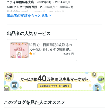
ニチイ学館姫路支店
2002年3月 ~ 2004年2月
KCSセンター姫路西院
2006年3月 ~ 2008年2月
株式会社レーヴ
2020年8月 ~ 2024年2月
出品者の実績をもっと見る
資格・検定
日商簿記検定2級
取得年 : 2022年
ホームヘルパー2級
取得年 : 2023年
出品者の人気サービス
実用英語技能検定2級
取得年 : 2014年
マイクロソフト オフィス スペシャリスト（MOS）
取得年 : 2019年
30日で！日商簿記2級取得の
得意分野
お手伝いをします 3級取得後
悩み相談・カウンセリング
すぐに2級も取得して優秀さ
傾聴、簿記2級、MOS
-
(1)
3,000
円
をアピールしましょう！
学歴
静岡大学
1987年3月 ~ 1991年2月
このブログを見た人にオススメ