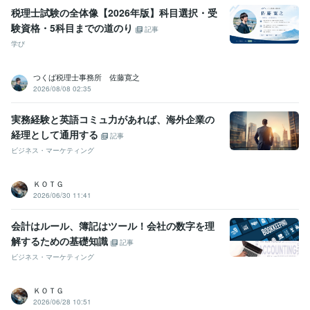
税理士試験の全体像【2026年版】科目選択・受
験資格・5科目までの道のり
記事
学び
つくば税理士事務所 佐藤寛之
2026/08/08 02:35
実務経験と英語コミュ力があれば、海外企業の
経理として通用する
記事
ビジネス・マーケティング
ＫＯＴＧ
2026/06/30 11:41
会計はルール、簿記はツール！会社の数字を理
解するための基礎知識
記事
ビジネス・マーケティング
ＫＯＴＧ
2026/06/28 10:51