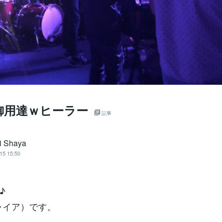
御用達ｗヒーラー
記事
i Shaya
15 15:50
♪
シャイア）です。