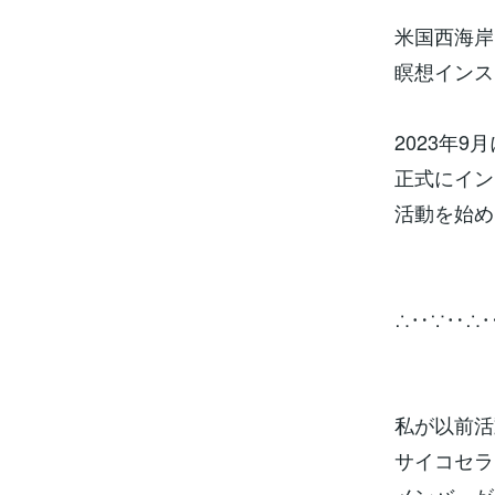
米国西海岸
瞑想インス
2023年9
正式にイン
活動を始め
∴‥∵‥∴
私が以前活
サイコセラ