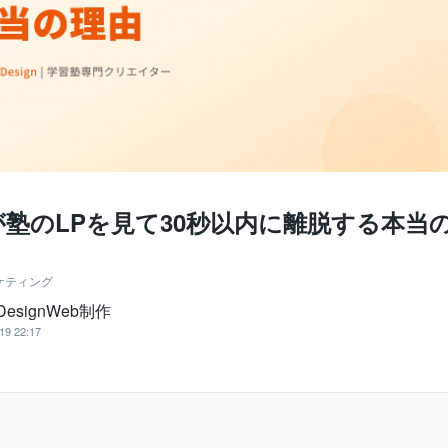
が塾のLPを見て30秒以内に離脱する本当
ケティング
DesignWeb制作
19 22:17