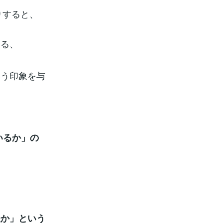
りすると、
いる、
いう印象を与
いるか」の
夫か」という