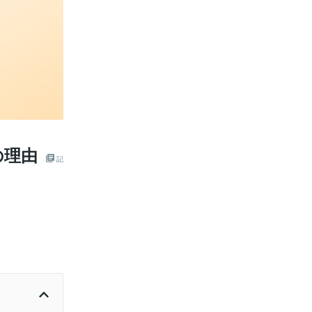
の理由
記