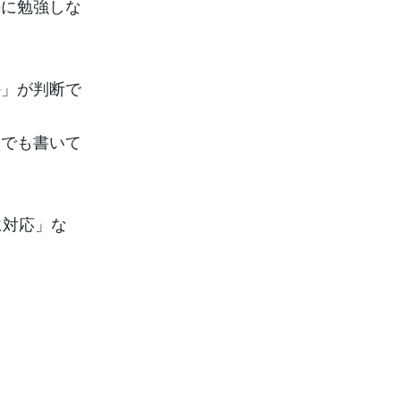
のに勉強しな
か」が判断で
塾でも書いて
に対応」な