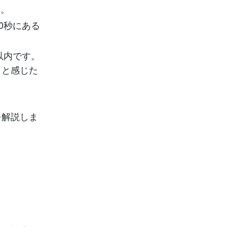
う。
0秒にある
以内です。
」と感じた
を解説しま