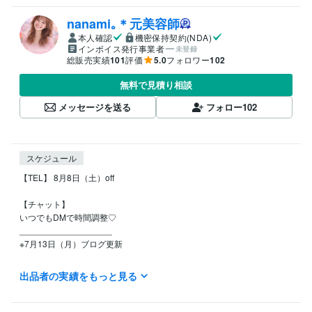
nanami｡＊元美容師
本人確認
機密保持契約(NDA)
インボイス発行事業者
未登録
総販売実績
101
評価
5.0
フォロワー
102
無料で見積り相談
メッセージを送る
フォロー
102
スケジュール
【TEL】 8月8日（土）off

【チャット】

いつでもDMで時間調整♡

___________________

※7月13日（月）ブログ更新

どの記事もnanamiの思考がよくわかります。こんなふうに考えてる人な
出品者の実績をもっと見る
んだなって

よかったら読んでね(*´꒳`*)

___________________
