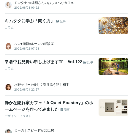
ココナラシルバーランクに昇格
オンラインパーソナルカラーアナリ
モンタナ ☆繊細さんのおしゃべりカフェ
スト
オンライン似合う髪型診断アドバイザー
美Bodyタイプアナリ
2026/08/03 00:52
スト
ココナラプラチナランクに昇格
電話相談1000件超え
キムタクに学ぶ「聞く力」
記事
資格・検定
コラム
インテリアコーディネーター
取得年 : 2010年
宅地建物取引士（旧 宅地建物取引主任者）
取得年 : 2021年
パーソナルカラーアナリスト
取得年 : 2023年
ルン♦傾聴×ルーンの相談屋
カラーセラピスト
取得年 : 2025年
2026/08/02 07:58
ビジネス・クリエイティブツール
🎐暑中お見舞い申し上げます🙇‍♀️ Vol.122
記事
Excel:10年
PowerPoint:10年
Word:10年
Canva:1年
コラム
得意分野
悩み相談・カウンセリング
やさしさ100%
水野サリー✨優しく寄り添う話し相手
人間関係
お話し相手
仕事
恋愛
夫婦関係
2026/08/01 22:27
悩み相談・カウンセリング
寄り添いたい
学歴
静かな隠れ家カフェ「A Quiet Roastery」のホ
短期大学
1990年3月 ~ 1992年2月
ームページを作ってみました
記事
公立高等学校
1986年3月 ~ 1990年2月
デザイン・イラスト
語学力
英語
日常会話レベル
じーの｜スピードWEB工房