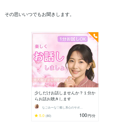
その思いいつでもお聞きします。
少しだけお話しませんか？１分か
らお話お聴きします
なごみーな♡癒し系心のサポーター
100
5.0
円
/分
(80)