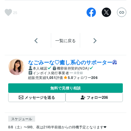
25
一覧に戻る
なごみーな♡癒し系心のサポーター
本人確認
機密保持契約(NDA)
インボイス発行事業者
未登録
総販売実績
1,051
評価
5.0
フォロワー
206
無料で見積り相談
メッセージを送る
フォロー
206
スケジュール
8/8（土）〜9時、夜は21時半前後からの待機予定となります❤︎
