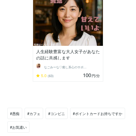
人生経験豊富な大人女子があなた
の話に共感します
なごみーな♡癒し系心のサポーター
100
5.0
円
/分
(63)
#愚痴
#カフェ
#コンビニ
#ポイントカードお持ちですか
#お気遣い