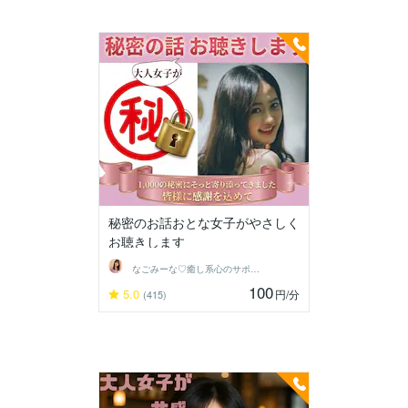
秘密のお話おとな女子がやさしく
お聴きします
なごみーな♡癒し系心のサポーター
100
5.0
円
/分
(415)