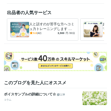
み笑顔になりますように(⁎ᵕᴗᵕ⁎)

出品者の人気サービス
8月もよろしくお願いいたします( ⁎ᵕᴗᵕ⁎ )❤︎

人と話すのが苦手な方へコミ
お電
経験職種
ュ力トレーニングします 会
でお
営業 / 営業事務・アシスタント
経験年数 : 10年
話が苦手でも大丈夫！「自分
話が
5.0
(42)
2,500
円
/30分
5.0
事務・ビジネスサポート / 事務（一般事務）
経験年数 : 10年
らしく話せる」をやさしくレ
トで
ライフスタイル・その他 / 保育士・ベビーシッター
経験年数 : 2年
ッスン
職歴
某メーカー
1992年3月 ~ 1993年5月
ファストフード
1994年3月 ~ 1997年2月
地域センター
2009年3月 ~ 2012年2月
住宅関連
2010年7月 ~ 2014年11月
建設関連
2013年3月 ~ 2017年7月
某メーカー
2014年3月 ~ 2016年9月
このブログを見た人にオススメ
住宅関連
2017年3月 ~ 2018年9月
自動車関連
2016年5月 ~ 2017年12月
2018年2月 ~ 2018年6月
2
018年8月 ~ 2020年5月
ボイスサンプルの詳細について☆
記事
建設関連
2020年7月 ~ 2021年2月
2021年5月 ~ 現在
コラム
受賞歴