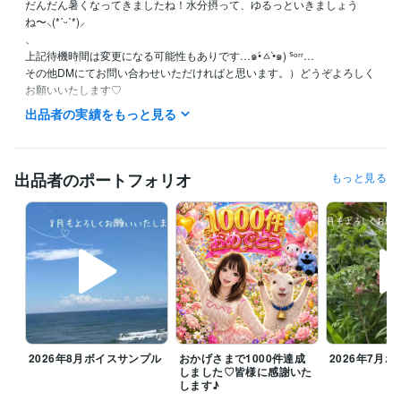
だんだん暑くなってきましたね！水分摂って、ゆるっといきましょう
ね〜⸜(*ˊᵕˋ*)⸝‬

、

上記待機時間は変更になる可能性もありです…๑•́ㅿ•̀๑) ᔆᵒʳʳ…

その他DMにてお問い合わせいただければと思います。）どうぞよろしく
お願いいたします♡

出品者の実績をもっと見る
⭐️基本的には平日大体20時前後〜25時（前後する可能性あります）また
平日の日中待機していることもありますが、短時間のご対応となります

⭐️土・日：可能な限り

⭐️水曜は朝８時前後から断続的な待機予定となります

出品者のポートフォリオ
もっと見る
変更の場合もあるので→（DMでご確認くださきませ）

⭐️その他待機できるときはしております

ꕤ8月のご挨拶

毎日暑い日が続いていますね、体調崩されてないでしょうか？こう暑い
と何もする気になりませんよね。

お休みの日はゆっくりお家で過ごすのがよきかもです。誰かと話した
い、寂しい、愚痴言いたい時はお話ししにきてくださいね

今月も皆様が笑顔になるお手伝いをさせていただきたいと思っておりま
2026年8月ボイスサンプル
おかげさまで1000件達成
2026年7月
すのでどうぞよろしくお願いいたします(*ᴗ͈ˬᴗ͈)ꕤ*.ﾟ

しました♡皆様に感謝いた
します♪
雑談からお悩みまでぜひお電話お待ちしております！みなさまの心が和