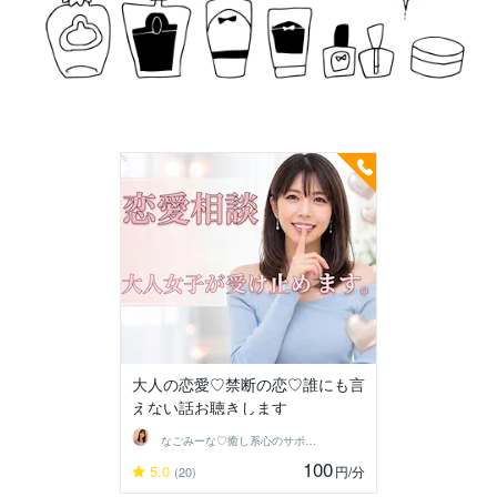
大人の恋愛♡禁断の恋♡誰にも言
えない話お聴きします
なごみーな♡癒し系心のサポーター
100
5.0
円
/分
(20)