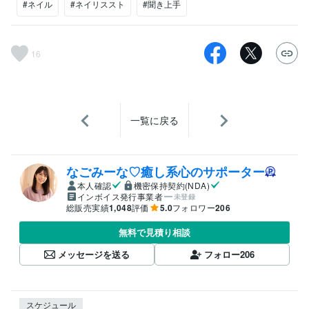
#ネイル
#ネイリススト
#聞き上手
16
一覧に戻る
なごみーな♡癒し系心のサポーター
本人確認
機密保持契約(NDA)
インボイス発行事業者
未登録
総販売実績
1,048
評価
5.0
フォロワー
206
無料で見積り相談
メッセージを送る
フォロー
206
スケジュール