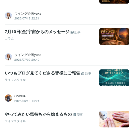
受賞歴
ココナラシルバーランクに昇格
オンラインパーソナルカラーアナリ
ウイング企画yuka
スト
オンライン似合う髪型診断アドバイザー
美Bodyタイプアナリ
2026/07/13 22:21
スト
ココナラプラチナランクに昇格
電話相談1000件超え
7月10日(金)宇宙からのメッセージ
記事
資格・検定
コラム
インテリアコーディネーター
取得年 : 2010年
宅地建物取引士（旧 宅地建物取引主任者）
取得年 : 2021年
パーソナルカラーアナリスト
取得年 : 2023年
ウイング企画yuka
カラーセラピスト
取得年 : 2025年
2026/07/09 20:40
ビジネス・クリエイティブツール
いつもブログ見てくださる皆様にご報告
記事
Excel:10年
PowerPoint:10年
Word:10年
Canva:1年
ライフスタイル
得意分野
悩み相談・カウンセリング
やさしさ100%
Sho904
人間関係
お話し相手
仕事
恋愛
夫婦関係
2026/06/13 14:21
悩み相談・カウンセリング
寄り添いたい
学歴
やってみたい気持ちから始まるもの
記事
短期大学
1990年3月 ~ 1992年2月
ライフスタイル
公立高等学校
1986年3月 ~ 1990年2月