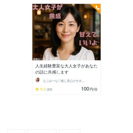
人生経験豊富な大人女子があなた
の話に共感します
なごみーな♡癒し系心のサポーター
100
5.0
円
/分
(63)