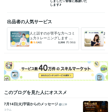
しました♡皆様に感謝いた
します♪
雑談からお悩みまでぜひお電話お待ちしております！みなさまの心が和
み笑顔になりますように(⁎ᵕᴗᵕ⁎)

出品者の人気サービス
8月もよろしくお願いいたします( ⁎ᵕᴗᵕ⁎ )❤︎

人と話すのが苦手な方へコミ
お電
経験職種
ュ力トレーニングします 会
でお
営業 / 営業事務・アシスタント
経験年数 : 10年
話が苦手でも大丈夫！「自分
話が
5.0
(42)
2,500
円
/30分
5.0
事務・ビジネスサポート / 事務（一般事務）
経験年数 : 10年
らしく話せる」をやさしくレ
トで
ライフスタイル・その他 / 保育士・ベビーシッター
経験年数 : 2年
ッスン
職歴
某メーカー
1992年3月 ~ 1993年5月
ファストフード
1994年3月 ~ 1997年2月
地域センター
2009年3月 ~ 2012年2月
住宅関連
2010年7月 ~ 2014年11月
建設関連
2013年3月 ~ 2017年7月
某メーカー
2014年3月 ~ 2016年9月
このブログを見た人にオススメ
住宅関連
2017年3月 ~ 2018年9月
自動車関連
2016年5月 ~ 2017年12月
2018年2月 ~ 2018年6月
2
018年8月 ~ 2020年5月
7月14日(火)宇宙からのメッセージ
記事
建設関連
2020年7月 ~ 2021年2月
2021年5月 ~ 現在
コラム