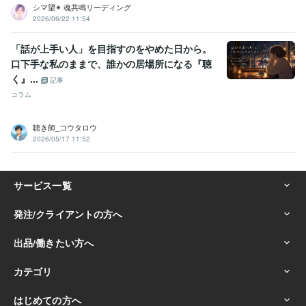
語学力
シマ望✴ 魂共鳴リーディング
英語
日常会話レベル
2026/06/22 11:54
「話が上手い人」を目指すのをやめた日から。
口下手な私のままで、誰かの居場所になる『聴
く』...
記事
コラム
聴き師_コウタロウ
2026/05/17 11:52