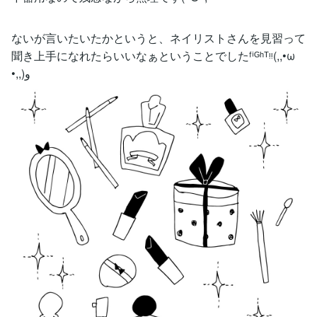
ないが言いたいたかというと、ネイリストさんを見習って
聞き上手になれたらいいなぁということでしたᶠⁱᴳʰᵀᵎᵎ(,,•ω
•,,)و