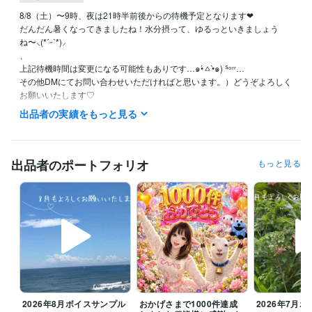
8/8（土）〜9時、夜は21時半前後からの待機予定となります❤︎

だんだん暑くなってきましたね！水分摂って、ゆるっといきましょう
ね〜⸜(*ˊᵕˋ*)⸝‬

、

上記待機時間は変更になる可能性もありです…๑•́ㅿ•̀๑) ᔆᵒʳʳ…

その他DMにてお問い合わせいただければと思います。）どうぞよろしく
お願いいたします♡

出品者の実績をもっと見る
⭐️基本的には平日大体20時前後〜25時（前後する可能性あります）また
平日の日中待機していることもありますが、短時間のご対応となります

⭐️土・日：可能な限り

⭐️水曜は朝８時前後から断続的な待機予定となります

出品者のポートフォリオ
もっと見る
変更の場合もあるので→（DMでご確認くださきませ）

⭐️その他待機できるときはしております

ꕤ8月のご挨拶

毎日暑い日が続いていますね、体調崩されてないでしょうか？こう暑い
と何もする気になりませんよね。

お休みの日はゆっくりお家で過ごすのがよきかもです。誰かと話した
い、寂しい、愚痴言いたい時はお話ししにきてくださいね

今月も皆様が笑顔になるお手伝いをさせていただきたいと思っておりま
2026年8月ボイスサンプル
おかげさまで1000件達成
2026年7月
すのでどうぞよろしくお願いいたします(*ᴗ͈ˬᴗ͈)ꕤ*.ﾟ
