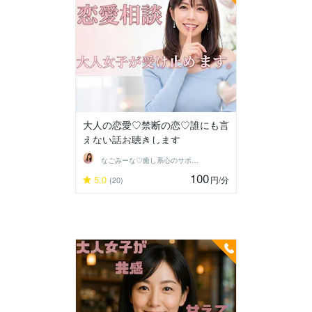
大人の恋愛♡禁断の恋♡誰にも言
えない話お聴きします
なごみーな♡癒し系心のサポーター
100
5.0
円
/分
(20)