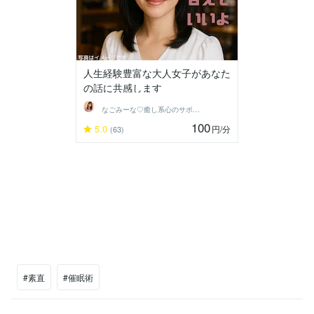
人生経験豊富な大人女子があなた
の話に共感します
なごみーな♡癒し系心のサポーター
100
5.0
円
/分
(63)
#素直
#催眠術