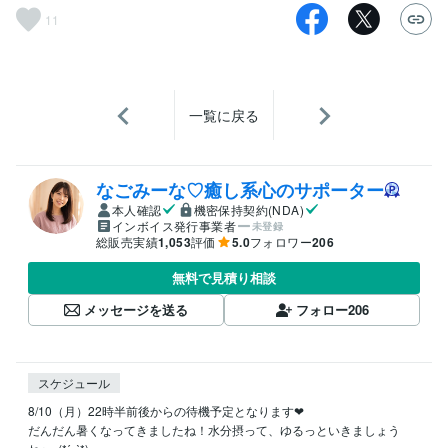
11
一覧に戻る
なごみーな♡癒し系心のサポーター
本人確認
機密保持契約(NDA)
インボイス発行事業者
未登録
総販売実績
1,053
評価
5.0
フォロワー
206
無料で見積り相談
メッセージを送る
フォロー
206
スケジュール
8/10（月）22時半前後からの待機予定となります❤︎

だんだん暑くなってきましたね！水分摂って、ゆるっといきましょう