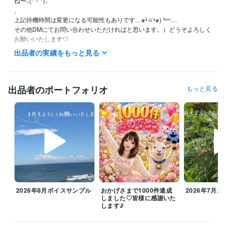
ね〜⸜(*ˊᵕˋ*)⸝‬

、

上記待機時間は変更になる可能性もありです…๑•́ㅿ•̀๑) ᔆᵒʳʳ…

その他DMにてお問い合わせいただければと思います。）どうぞよろしく
お願いいたします♡

出品者の実績をもっと見る
⭐️基本的には平日大体20時前後〜25時（前後する可能性あります）また
平日の日中待機していることもありますが、短時間のご対応となります

⭐️土・日：可能な限り

⭐️水曜は朝８時前後から断続的な待機予定となります

出品者のポートフォリオ
もっと見る
変更の場合もあるので→（DMでご確認くださきませ）

⭐️その他待機できるときはしております

ꕤ8月のご挨拶

毎日暑い日が続いていますね、体調崩されてないでしょうか？こう暑い
と何もする気になりませんよね。

お休みの日はゆっくりお家で過ごすのがよきかもです。誰かと話した
い、寂しい、愚痴言いたい時はお話ししにきてくださいね

今月も皆様が笑顔になるお手伝いをさせていただきたいと思っておりま
2026年8月ボイスサンプル
おかげさまで1000件達成
2026年7月
すのでどうぞよろしくお願いいたします(*ᴗ͈ˬᴗ͈)ꕤ*.ﾟ

しました♡皆様に感謝いた
します♪
雑談からお悩みまでぜひお電話お待ちしております！みなさまの心が和
み笑顔になりますように(⁎ᵕᴗᵕ⁎)
