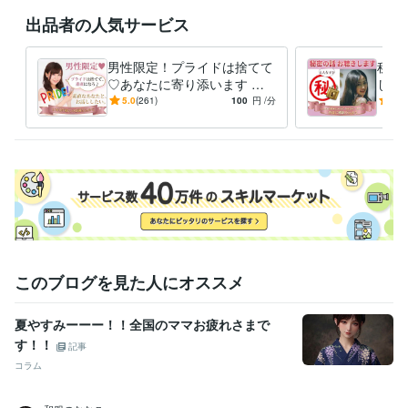
出品者の人気サービス
8月もよろしくお願いいたします( ⁎ᵕᴗᵕ⁎ )❤︎

男性限定！プライドは捨てて
秘密
経験職種
♡あなたに寄り添います モ
しく
営業 / 営業事務・アシスタント
経験年数 : 10年
ヤモヤ、ストレス発散して！
わな
5.0
(261)
100
円
/分
5.0
事務・ビジネスサポート / 事務（一般事務）
経験年数 : 10年
気楽に気持ちを話してくださ
止め
ライフスタイル・その他 / 保育士・ベビーシッター
経験年数 : 2年
いね♪
職歴
某メーカー
1992年3月 ~ 1993年5月
ファストフード
1994年3月 ~ 1997年2月
地域センター
2009年3月 ~ 2012年2月
住宅関連
2010年7月 ~ 2014年11月
建設関連
2013年3月 ~ 2017年7月
某メーカー
2014年3月 ~ 2016年9月
このブログを見た人にオススメ
住宅関連
2017年3月 ~ 2018年9月
自動車関連
2016年5月 ~ 2017年12月
2018年2月 ~ 2018年6月
2
018年8月 ~ 2020年5月
夏やすみーーー！！全国のママお疲れさまで
建設関連
2020年7月 ~ 2021年2月
2021年5月 ~ 現在
す！！
記事
コラム
受賞歴
ココナラシルバーランクに昇格
オンラインパーソナルカラーアナリ
スト
オンライン似合う髪型診断アドバイザー
美Bodyタイプアナリ