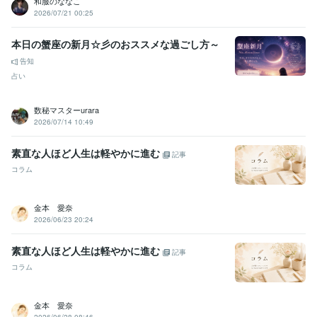
和服のななこ
スト
ココナラプラチナランクに昇格
電話相談1000件超え
2026/07/21 00:25
資格・検定
本日の蟹座の新月☆彡のおススメな過ごし方～
インテリアコーディネーター
取得年 : 2010年
告知
宅地建物取引士（旧 宅地建物取引主任者）
取得年 : 2021年
占い
パーソナルカラーアナリスト
取得年 : 2023年
カラーセラピスト
取得年 : 2025年
数秘マスターurara
ビジネス・クリエイティブツール
2026/07/14 10:49
Excel:10年
PowerPoint:10年
Word:10年
Canva:1年
素直な人ほど人生は軽やかに進む
記事
得意分野
コラム
悩み相談・カウンセリング
やさしさ100%
人間関係
お話し相手
仕事
恋愛
夫婦関係
悩み相談・カウンセリング
寄り添いたい
金本 愛奈
2026/06/23 20:24
学歴
短期大学
1990年3月 ~ 1992年2月
素直な人ほど人生は軽やかに進む
公立高等学校
1986年3月 ~ 1990年2月
記事
コラム
語学力
英語
日常会話レベル
金本 愛奈