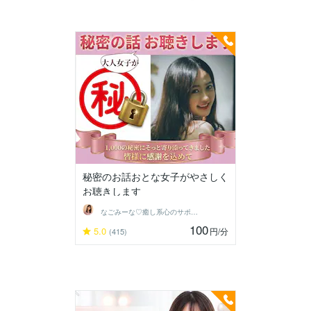
秘密のお話おとな女子がやさしく
お聴きします
なごみーな♡癒し系心のサポーター
100
5.0
円
/分
(415)