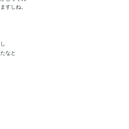
りますしね。
たし
ったなと