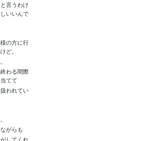
んと言うわけ
るしいいんで
客様の方に行
いけど。
す。
し終わる間際
と当てて
に扱われてい
ら。
しながらも
んがしてくれ