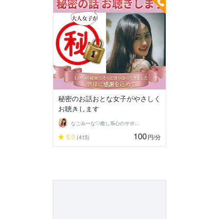
秘密のお話おとな女子がやさしく
お聴きします
なごみーな♡癒し系心のサポーター
100
5.0
円
/分
(415)