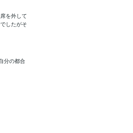
と席を外して
号でしたがそ
自分の都合