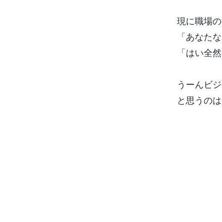
現に職場の
「あなたな
「はい全然
うーんビジ
と思うのは