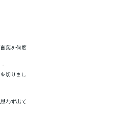
旦
う言葉を何度
。
・・
話を切りまし
で思わず出て