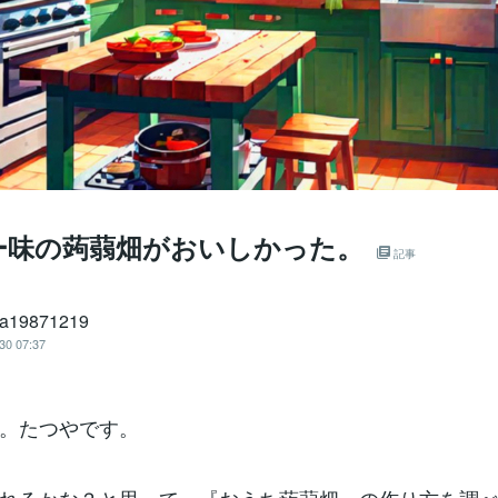
ー味の蒟蒻畑がおいしかった。
記事
ya19871219
30 07:37
。たつやです。