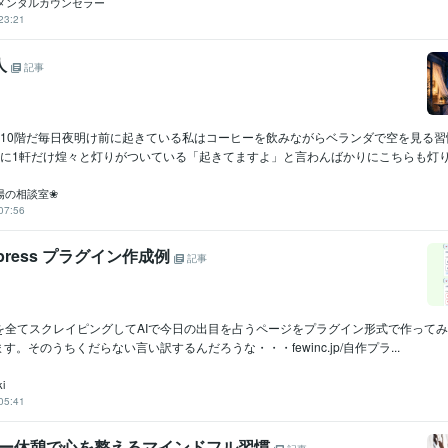
級メンタルカウンセラー
23:21
人
記事
棟10階だ毎日夜明け前に起きている私はコーヒーを飲みながらベランダで空を見る習
に1軒だけ煌々と灯りがついている「起きてますよ」と言わんばかりにこちらも灯り.
陽の相談室❀
07:56
press プラグイン作成例
記事
を全てスクレイピングしてAIで今日の出目を占うページをプラグイン形式で作って
す。そのうちくだらない言い訳するんだろうな・・・fewinc.jp/自作プラ...
i
05:41
ヒー休憩で心を整えるマインドフル習慣