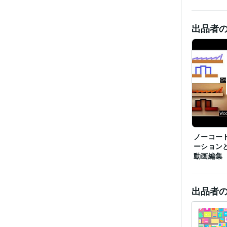
その他
学
出品者
ノーコー
ーションと
動画編集
出品者