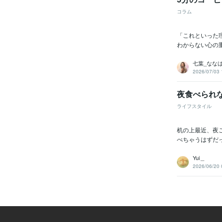
コラム
「これといった
わからない心の
七葉_なな
2026/07/03 
夜食べられ
ライフスタイル
机の上最近、夜
べちゃうはずだ
Yui＿
2026/06/20 