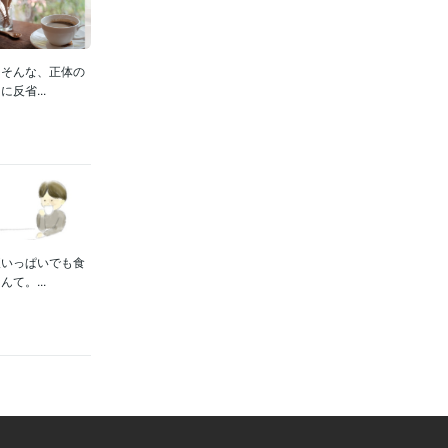
」そんな、正体の
反省...
腹いっぱいでも食
て。...