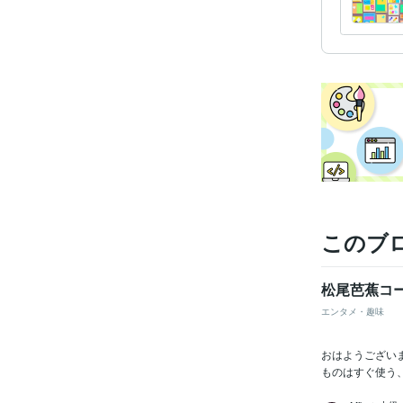
このブ
松尾芭蕉コ
エンタメ・趣味
おはようござい
ものはすぐ使う