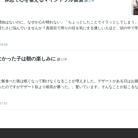
記事
理由はないのに、なぜか心が晴れない」「ちょっとしたことでイラッとしてしまう
重たさに悩んでいませんか？真面目で周りの目を気にする優しい人ほど、頭の中で常に
は
19:30
なかった子は朝の楽しみに
記事
ご飯食べた後は眠くなって動けなくなることが増えました。デザートがある日はお
ったのですがデザート欲より眠気が勝った。。驚いています。そんなことが起こるなん
01:51