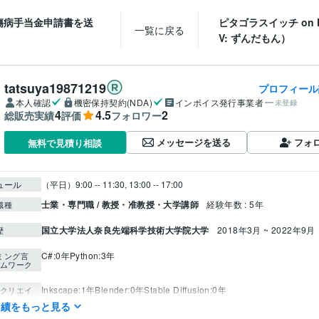
傷病手当金申請書を送
ピタゴラスイッチ on 
一覧に戻る
V: ずんだもん）
tatsuya19871219
プロフィール
本人確認
機密保持契約(NDA)
インボイス発行事業者
未登録
4
4.5
2
総販売実績
評価
フォロワー
メッセージを送る
フォ
無料で見積り相談
ュール
（平日）9:00 -- 11:30, 13:00 -- 17:00 
士業・専門職 / 教授・准教授・大学講師
経験年数 : 5年
職種
国立大学法人奈良先端科学技術大学院大学
2018年3月 ~ 2022年9月
歴
C#:0年
Python:3年
ミング言
ムワーク
Inkscape:1年
Blender:0年
Stable Diffusion:0年
クリエイ
ツール
実績をもっと見る