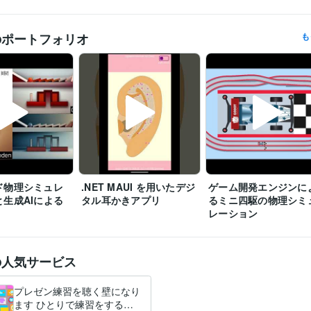
Godot Engine :1年
.NET MAUI:0年
MATLAB:8年
Julia:0年
ツール
奈良先端科学技術大学院大学
2012年3月 ~ 2018年2月
歴
のポートフォリオ
も
ド物理シミュレ
.NET MAUI を用いたデジ
ゲーム開発エンジンに
生成AIによる
タル耳かきアプリ
るミニ四駆の物理シミ
レーション
の人気サービス
プレゼン練習を聴く壁になり
ます ひとりで練習をする、