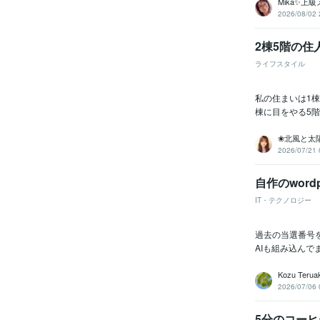
Mika✨上
2026/08/02 
2棟5階の住
ライフスタイル
私の住まいは1
棟に目をやる5階
❀北風と太
2026/07/21 
自作のword
IT・テクノロジー
過去の当選番号
AIも組み込んでま
Kozu Teruak
2026/07/06 
5分のコー