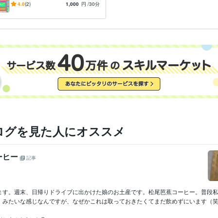
あなたをサポートします。
4.0
(2)
1,000
円
/30分
ログを見た人にオススメ
ーヒー
記事
ます。週末、日帰りドライブに出かけた娘のお土産です。松尾芭蕉コーヒー。普段
、みたいな感じなんですが、なぜかこれは取っておきたくてまだ飲めずにいます（笑）