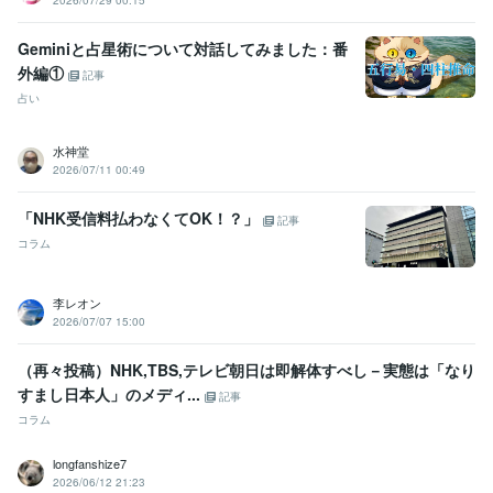
2026/07/29 00:15
Geminiと占星術について対話してみました：番
外編①
記事
占い
水神堂
2026/07/11 00:49
「NHK受信料払わなくてOK！？」
記事
コラム
李レオン
2026/07/07 15:00
（再々投稿）NHK,TBS,テレビ朝日は即解体すべし－実態は「なり
すまし日本人」のメディ...
記事
コラム
longfanshize7
2026/06/12 21:23