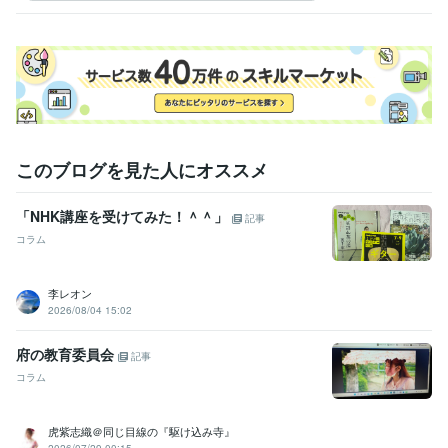
このブログを見た人にオススメ
「NHK講座を受けてみた！＾＾」
記事
コラム
李レオン
2026/08/04 15:02
府の教育委員会
記事
コラム
虎紫志織＠同じ目線の『駆け込み寺』