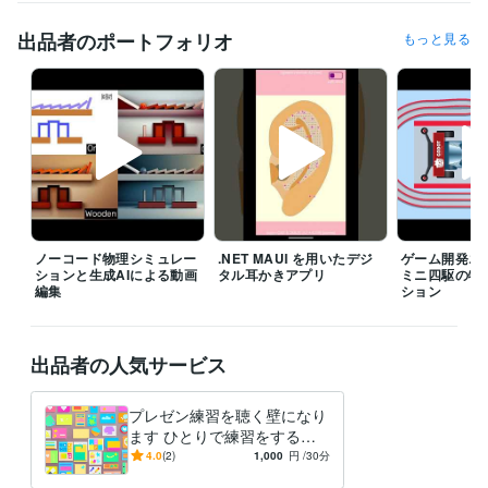
ビジネス・クリエイティブツール
出品者のポートフォリオ
もっと見る
Inkscape:1年
Blender:0年
Stable Diffusion:0年
その他ツール
Godot Engine :1年
.NET MAUI:0年
MATLAB:8年
Julia:0年
学歴
奈良先端科学技術大学院大学
2012年3月 ~ 2018年2月
ノーコード物理シミュレー
.NET MAUI を用いたデジ
ゲーム開発エ
ションと生成AIによる動画
タル耳かきアプリ
ミニ四駆の物
編集
ション
出品者の人気サービス
プレゼン練習を聴く壁になり
ます ひとりで練習をする、
あなたをサポートします。
4.0
(2)
1,000
円
/30分