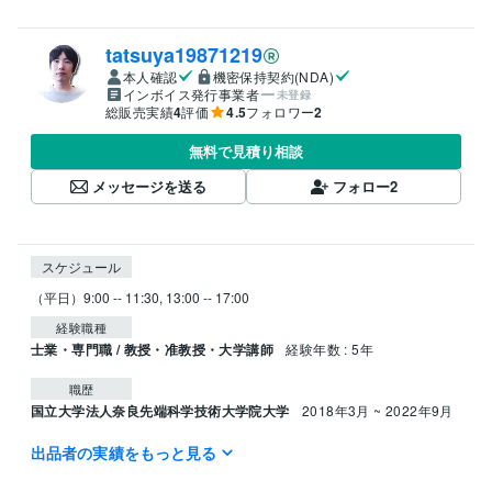
tatsuya19871219
本人確認
機密保持契約(NDA)
インボイス発行事業者
未登録
総販売実績
4
評価
4.5
フォロワー
2
無料で見積り相談
メッセージを送る
フォロー
2
スケジュール
（平日）9:00 -- 11:30, 13:00 -- 17:00 
経験職種
士業・専門職 / 教授・准教授・大学講師
経験年数 : 5年
職歴
国立大学法人奈良先端科学技術大学院大学
2018年3月 ~ 2022年9月
出品者の実績をもっと見る
プログラミング言語・フレームワーク
C#:0年
Python:3年