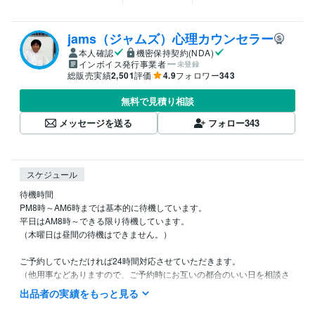
jams（ジャムズ）心理カウンセラー
本人確認
機密保持契約(NDA)
インボイス発行事業者
未登録
総販売実績
2,501
評価
4.9
フォロワー
343
無料で見積り相談
メッセージを送る
フォロー
343
スケジュール
待機時間

PM8時～AM6時までは基本的に待機しています。

平日はAM8時～できる限り待機しています。

（木曜日は昼間の待機はできません。）

ご予約していただければ24時間対応させていただきます。

（他用事などありますので、ご予約時にお互いの都合のいい日を相談さ
せていただきます。）

出品者の実績をもっと見る
待機中以外ですぐに希望される場合は「今からお願いできますか？」と