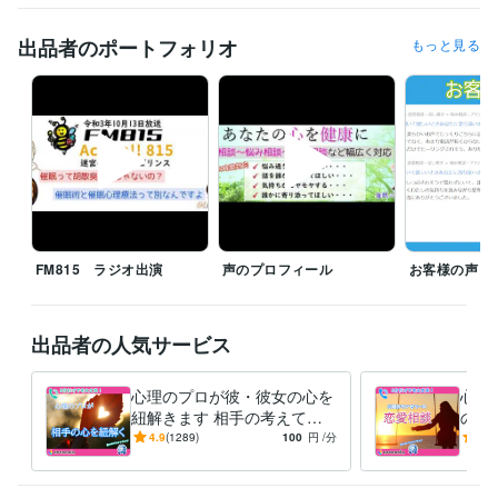
ダイレクトメッセージでお問合せください。

※待機中の場合はメッセージ不要です

出品者のポートフォリオ
もっと見る
※『予約申込み』で購入されますと、ココナラのシステム上1時間単位で
しか予約ができません。

すぐにお電話希望の際は、待機中なのをご確認の上『すぐに電話』で購
入ください。

（待機中になっていなければ一度ダイレクトメッセージください。でき
る限り対応させていただきます。）
経験職種
ライフスタイル・その他 / カウンセラー・コーチ
経験年数 : 23年
ライフスタイル・その他 / キャリア・資格アドバイザー
経験年数 : 8
FM815 ラジオ出演
声のプロフィール
お客様の声
年
受賞歴
出品者の人気サービス
心遣いアンテナ（16年目突入！）
障がい者向け就労支援　メンタル
ヘルスセミナー
経営者向け　メンタルヘルスケア対策セミナー
障が
い者向け就労支援　メンタルヘルスセミナー
障がい者向け就労支
心理のプロが彼・彼女の心を
心理
援　メンタルヘルスセミナー
紐解きます 相手の考えてい
の恋
ることがわからないあなたへ
の気
4.9
(1289)
100
円
/分
4.8
資格・検定
倫、
キャリアコンサルタント
取得年 : 2014年
きま