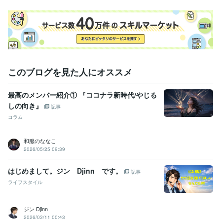
産業カウンセラー
取得年 : 2007年
得意分野
悩み相談・カウンセリング
悩み相談
自己暗示の解き方
カウンセリング
悩み
愚痴
うつ
暗示
催眠
相談
心
肯定
コーチング
悩み相談・カウンセリング
恋愛相談
相手の心理分析
恋愛
不倫
片想い
告白
失恋
婚活
LINE
夫婦関係
欲求不満
このブログを見た人にオススメ
最高のメンバー紹介① 『ココナラ新時代/やじる
しの向き』
記事
コラム
和服のななこ
2026/05/25 09:39
はじめまして。ジン Djinn です。
記事
ライフスタイル
ジン Djinn
2026/03/11 00:43