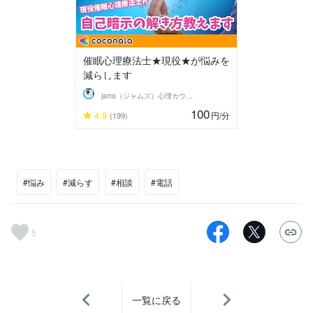
催眠心理療法士★現役★が悩みを
減らします
jams（ジャムズ）心理カウンセラー
100
4.9
円
/分
(199)
#悩み
#減らす
#相談
#電話
5
一覧に戻る