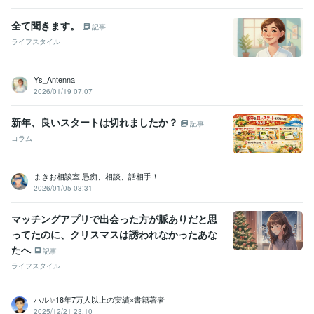
全て聞きます。
記事
ライフスタイル
Ys_Antenna
2026/01/19 07:07
新年、良いスタートは切れましたか？
記事
コラム
まきお相談室 愚痴、相談、話相手！
2026/01/05 03:31
マッチングアプリで出会った方が脈ありだと思
ってたのに、クリスマスは誘われなかったあな
たへ
記事
ライフスタイル
ハル✨18年7万人以上の実績×書籍著者
2025/12/21 23:10