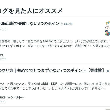
ログを見た人にオススメ
Kindle出版で失敗しない3つのポイント
記事
ィング
己表現の一環として「自分の本をAmazonで出版したい」という方が増えています
外とつまずくポイントが多いんです。特によくあるのは、表紙デザインが魅力的でない.
524
14:15
出版のやり方｜初めてでもつまずかない7つのポイント【実体験】
い」と思ったとき、実はKindle出版（KDP）なら費用ゼロで、個人でも出版でき
版してきた中で「ここでつまずいた！」というポイントが決まって7つあります...
ORKS｜AIO・LP制作
16:40