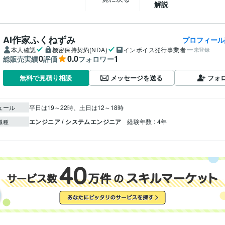
解説
AI作家ふくねずみ
プロフィール
本人確認
機密保持契約(NDA)
インボイス発行事業者
未登録
0
0.0
1
総販売実績
評価
フォロワー
メッセージを送る
フォ
無料で見積り相談
ュール
平日は19～22時、土日は12～18時
エンジニア / システムエンジニア
経験年数 : 4年
職種