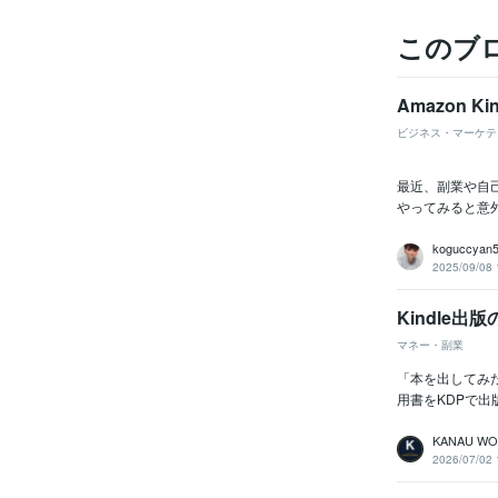
このブ
Amazon 
ビジネス・マーケテ
最近、副業や自
やってみると意
koguccyan
2025/09/08 
Kindle
マネー・副業
「本を出してみた
用書をKDPで出
KANAU W
2026/07/02 