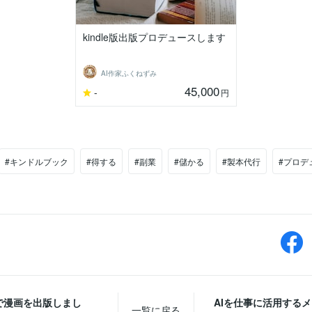
kindle版出版プロデュースします
AI作家ふくねずみ
45,000
-
円
#キンドルブック
#得する
#副業
#儲かる
#製本代行
#プロデ
leで漫画を出版しまし
AIを仕事に活用する
一覧に戻る