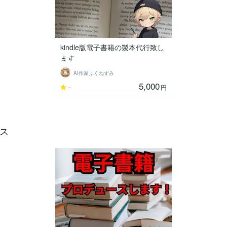
kindle版電子書籍の製本代行致し
ます
AI作家ふくねずみ
5,000
-
円
ス