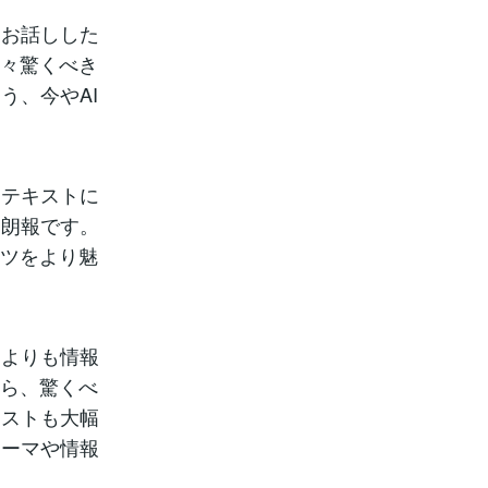
てお話しした
日々驚くべき
う、今やAI
なテキストに
に朗報です。
ンツをより魅
トよりも情報
なら、驚くべ
コストも大幅
テーマや情報