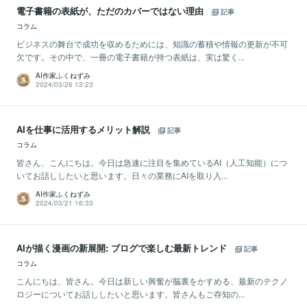
電子書籍の表紙が、ただのカバーではない理由
記事
コラム
ビジネスの舞台で成功を収めるためには、知識の蓄積や情報の更新が不可
欠です。その中で、一冊の電子書籍が持つ表紙は、実は驚く...
AI作家ふくねずみ
2024/03/26 13:23
AIを仕事に活用するメリット解説
記事
コラム
皆さん、こんにちは。今日は急速に注目を集めているAI（人工知能）につ
いてお話ししたいと思います。日々の業務にAIを取り入...
AI作家ふくねずみ
2024/03/21 16:33
AIが描く漫画の新展開: ブログで楽しむ最新トレンド
記事
コラム
こんにちは、皆さん。今日は新しい興奮が脳裏をかすめる、最新のテクノ
ロジーについてお話ししたいと思います。皆さんもご存知の...