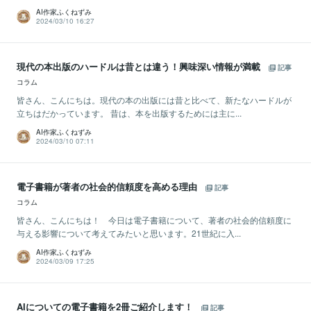
AI作家ふくねずみ
2024/03/10 16:27
現代の本出版のハードルは昔とは違う！興味深い情報が満載
記事
コラム
皆さん、こんにちは。現代の本の出版には昔と比べて、新たなハードルが
立ちはだかっています。 昔は、本を出版するためには主に...
AI作家ふくねずみ
2024/03/10 07:11
電子書籍が著者の社会的信頼度を高める理由
記事
コラム
皆さん、こんにちは！ 今日は電子書籍について、著者の社会的信頼度に
与える影響について考えてみたいと思います。21世紀に入...
AI作家ふくねずみ
2024/03/09 17:25
AIについての電子書籍を2冊ご紹介します！
記事