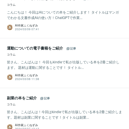
コラム
こんにちは！ 今回はAIについての本をご紹介します！ タイトルはマンガ
でわかる文書作成AIの使い方！ChatGPTで作業...
AI作家ふくねずみ
2024/03/09 07:41
運動についての電子書籍をご紹介
記事
コラム
皆さん、こんばんは！ 今回もkindleで私が出版している本を2冊ご紹介し
ます。 題材は運動に関することです！ タイトル...
AI作家ふくねずみ
2024/03/08 11:38
副業の本をご紹介
記事
コラム
皆さん、こんばんは！今回はkindleで私が出版している本を2冊ご紹介しま
す。題材は副業に関することです！タイトルは副業...
AI作家ふくねずみ
2024/03/07 12:12