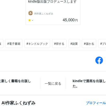
kindle版出版プロデュースします
AI作家ふくねずみ
45,000
-
円
版
#電子書籍
#キンドルブック
#得する
#副業
#儲かる
#プ
leに新しく書籍を出版し
kindleで漫画を出版
一覧に戻る
。
た。
AI作家ふくねずみ
プロフィール