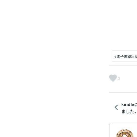
#電子書籍出
3
kind
ました