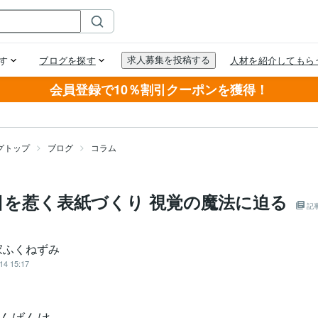
会員登録で10％割引クーポンを獲得！
グトップ
ブログ
コラム
目を惹く表紙づくり 視覚の魔法に迫る
記
家ふくねずみ
14 15:17
んばんは。