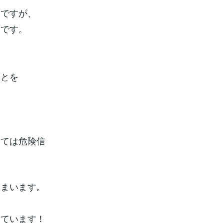
うですが、
らです。
ことを
。
っては危険信
しまいます。
しています！