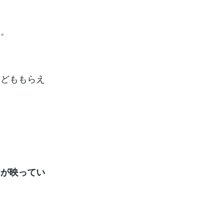
す。
などももらえ
。
ーが映ってい