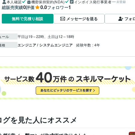
本人確認
機密保持契約(NDA)
インボイス発行事業者
未登録
0
0.0
1
総販売実績
評価
フォロワー
メッセージを送る
フォ
無料で見積り相談
ュール
平日は19～22時、土日は12～18時
エンジニア / システムエンジニア
経験年数 : 4年
職種
ログを見た人にオススメ