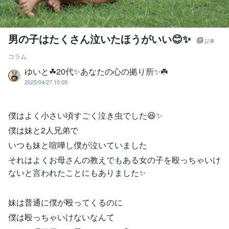
男の子はたくさん泣いたほうがいい😊✨
記事
コラム
ゆいと☘20代✨あなたの心の拠り所✨☘️
2025/04/27 10:09
僕はよく小さい頃すごく泣き虫でした😆✨
僕は妹と2人兄弟で
いつも妹と喧嘩し僕が泣いていました
それはよくお母さんの教えでもある女の子を殴っちゃいけ
ないと言われたことにもありました✨
妹は普通に僕が殴ってくるのに
僕は殴っちゃいけないなんて