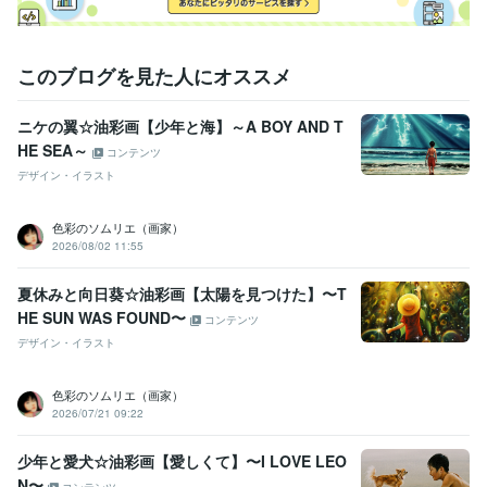
資格・検定
メンタル心理カウンセラー
取得年 : 2023年
上級心理カウンセラー
取得年 : 2024年
このブログを見た人にオススメ
ビジネス・クリエイティブツール
ニケの翼☆油彩画【少年と海】～A BOY AND T
Canva:1年
HE SEA～
コンテンツ
その他ツール
デザイン・イラスト
行動力:99年
意外性思考:99年
人見知り:99年
ゲーム好き:99年
好奇心旺盛:99年
声フェチ:99年
個性的:99年
マイペース:99年
色彩のソムリエ（画家）
共感力:99年
肯定力:99年
ユーモア:99年
癒し系ボイス:99年
2026/08/02 11:55
恋愛体質:99年
爽やか:99年
元気:99年
ポジティブ:99年
聴く力:99年
逆思考:99年
優しさ:99年
夏休みと向日葵☆油彩画【太陽を見つけた】〜T
得意分野
HE SUN WAS FOUND〜
コンテンツ
悩み相談・カウンセリング
チャレンジ精神
アニメ鑑賞
怒ることが
デザイン・イラスト
ない
決断力
お母さんの背中に隠れる人見知り
学びに貪欲なゆいと
24歳で家を購入した行動力と決断力✨☘
共感するけど否定はしない
色彩のソムリエ（画家）
よ✨
2026/07/21 09:22
悩み相談・カウンセリング
自信
リーダーシップ
少年と愛犬☆油彩画【愛しくて】〜I LOVE LEO
N〜