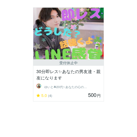
受付休止中
30分即レス✨あなたの男友達・親
友になります
ゆいと☘20代✨あなたの心の拠り所✨☘️
500
5.0
円
(4)