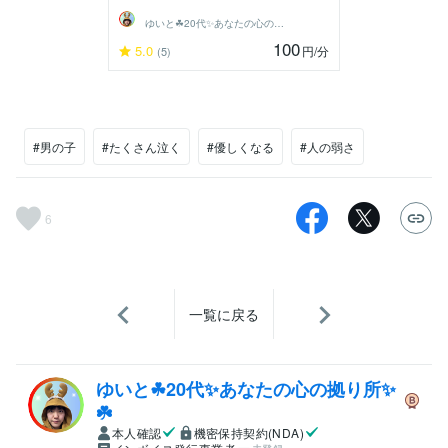
ゆいと☘20代✨あなたの心の拠り所✨☘️
100
5.0
円
/分
(5)
#男の子
#たくさん泣く
#優しくなる
#人の弱さ
6
一覧に戻る
ゆいと☘20代✨あなたの心の拠り所✨
☘️
本人確認
機密保持契約(NDA)