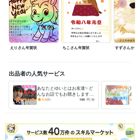
　 メッセージお待ちしております✨

2026年が始まりましたね✨☘️

皆さんは今年目標はなんですか？✨

僕はココナラや物販やFX

いろいろ掲げてる目標はあります✨

ぜひ皆さんの目標を教えてください✨☘️

えりさん年賀状
ちこさん年賀状
すずさんから
目標を掲げてその目標に対し

なかなか行動ができないのであれば

ぜひお声掛けください✨

僕が背中を推します✨☘️

出品者の人気サービス
とりあえず5分だけでもやってみる✨

そうすると意外と続いたりしますよ✨

あなたとゆいとはお友達✨ど
元気
勇気がいるのは最初だけです✨

んなお話でもお聴きします
あな
あなたの人生の主人公はあな
試し
5.0
(1)
100
円
/分
5.0
気軽にコメントなどくれると

た✨マイペースで語り合いま
ルギ
ゆいとは飛んで喜びます✨☘️

せんか☘
ぜひお聴かせくださると嬉しいです✨☘️
受賞歴
ココナラ出品開始
note ブログ開始
ココナラ　レギュラーランク達
成
ココナラ　ブロンズランク達成
ココナラ　シルバーランク達成