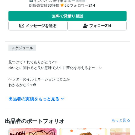
インボイス発行事業者
未登録
総販売実績
33
評価
5.0
フォロワー
214
無料で見積り相談
メッセージを送る
フォロー
214
スケジュール
見つけてくれてありがとう♪✨

ゆいとに関わると良い意味で人生に変化を与えるよ〜！✨

ヘッダーのイルミネーションはどこか

わかるかな？✨☘️

朝、今から仕事に行くのにやる気が出ない行く気になれないと思う人に
出品者の実績をもっと見る
おすすめです✨

ぜひ僕から元気を吸い取ってくださいね♪☘

途中中抜けすることがすることがあるかもしれません☘

出品者のポートフォリオ
もっと見る
　離籍中もお話出来るかも知れないので
