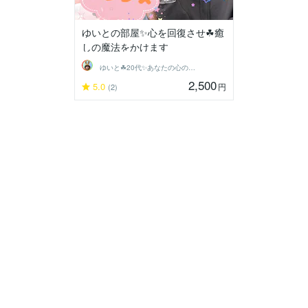
ゆいとの部屋✨心を回復させ☘癒
しの魔法をかけます
ゆいと☘20代✨あなたの心の拠り所✨☘️
2,500
5.0
円
(2)