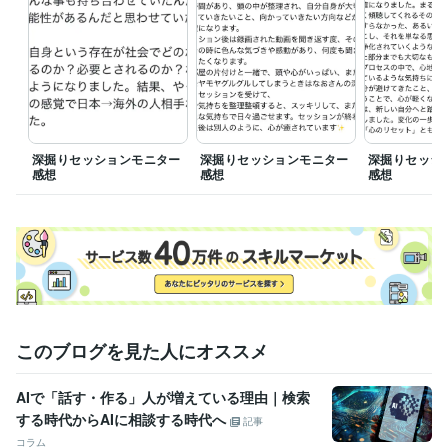
語学力
英語
日常会話レベル
深掘りセッションモニター
深掘りセッションモニター
深掘りセッシ
感想
感想
感想
このブログを見た人にオススメ
AIで「話す・作る」人が増えている理由｜検索
する時代からAIに相談する時代へ
記事
コラム