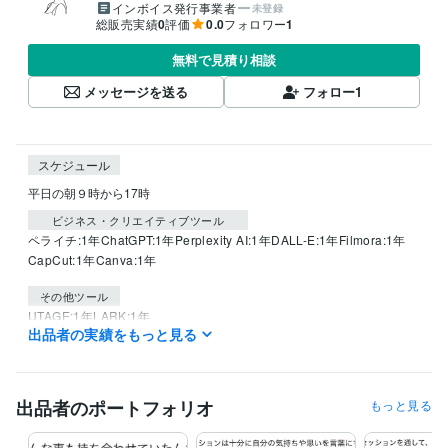
インボイス発行事業者
未登録
総販売実績
0
評価
0.0
フォロワー
1
無料で見積り相談
メッセージを送る
フォロー
1
スケジュール
平日の朝９時から17時
ビジネス・クリエイティブツール
ペライチ:1年
ChatGPT:1年
Perplexity AI:1年
DALL-E:1年
Filmora:1年
CapCut:1年
Canva:1年
その他ツール
UTAGE:1年
LARK:1年
出品者の実績をもっと見る
得意分野
学習指導・資格・キャリア相談
自己分析深掘りセッション
カードリ
ーディングシンプルセッション
カウンセリングセッション
ヒーリン
出品者のポートフォリオ
もっと見る
グ、ブロック解除セッション
カウンセリング
カードリーディング
コーチング
生成AI活用・開発・制作
AIアート作成
UTAGE構築のサポート