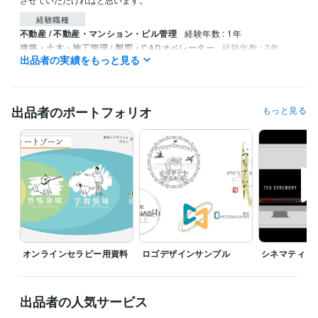
経験職種
不動産 / 不動産・マンション・ビル管理
経験年数 : 1年
建築・土木・施工管理 / 製図・CADオペレーター
経験年数 : 3年
出品者の実績をもっと見る
ライフスタイル・その他 / その他
経験年数 : 3年
職歴
動画やデザインを作る人 みっくん
2024年6月 ~ 現在
出品者のポートフォリオ
もっと見る
動画やデザインを作る人 みっくん
2024年5月 ~ 現在
ビジネス・クリエイティブツール
Adobe Premiere Pro:1年
Canva:1年
Adobe Illustrator:0年
Adobe After Effects:0年
Wix:0年
WordPress:0年
Adobe Photoshop:0年
Jw_cad:3年
得意分野
動画編集・映像制作
動画作成
デザイン制作
アイコン・カバー・フライヤーなど作成
オンラインセラピー用資料
ロゴデザインサンプル
シネマティッ
出品者の人気サービス