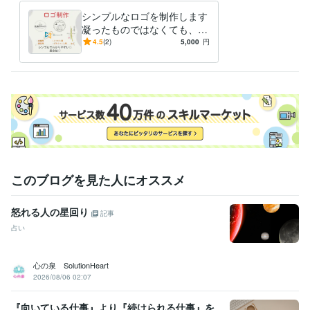
シンプルなロゴを制作します
凝ったものではなくても、そ
れっぽいものをお作りしま
4.5
(2)
5,000
円
す！
このブログを見た人にオススメ
怒れる人の星回り
記事
占い
心の泉 SolutionHeart
2026/08/06 02:07
『向いている仕事』より『続けられる仕事』を