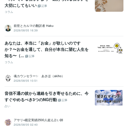
大切にしてもいい
記事
コラム
前世とカルマの翻訳者 Haku
2026/08/05 16:39
あなたは、本当に「お金」が欲しいのです
か？〜お金を通して、自分が本当に望む人生を
知る〜（...
記事
コラム
魂カウンセラー✨ あきほ（akiho）
2026/08/05 10:51
音信不通の彼から連絡を引き寄せるために、今
すぐやめるべき3つのNG行動
記事
占い
アサリ⭐︎鑑定実績2500人超え占い師
2026/08/05 02:40