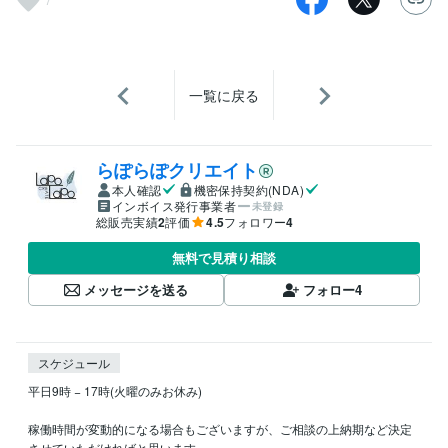
一覧に戻る
らぽらぽクリエイト
本人確認
機密保持契約(NDA)
インボイス発行事業者
未登録
総販売実績
2
評価
4.5
フォロワー
4
無料で見積り相談
メッセージを送る
フォロー
4
スケジュール
平日9時 − 17時(火曜のみお休み)

稼働時間が変動的になる場合もございますが、ご相談の上納期など決定
させていただければと思います。