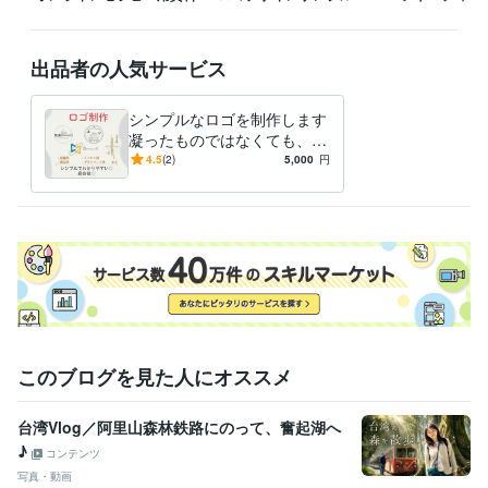
出品者の人気サービス
シンプルなロゴを制作します
凝ったものではなくても、そ
れっぽいものをお作りしま
4.5
(2)
5,000
円
す！
このブログを見た人にオススメ
台湾Vlog／阿里山森林鉄路にのって、奮起湖へ
♪
コンテンツ
写真・動画