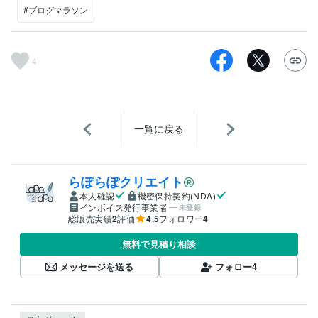
#ブログマラソン
4
一覧に戻る
らぽらぽクリエイト
本人確認
機密保持契約(NDA)
インボイス発行事業者
未登録
総販売実績
2
評価
4.5
フォロワー
4
無料で見積り相談
メッセージを送る
フォロー
4