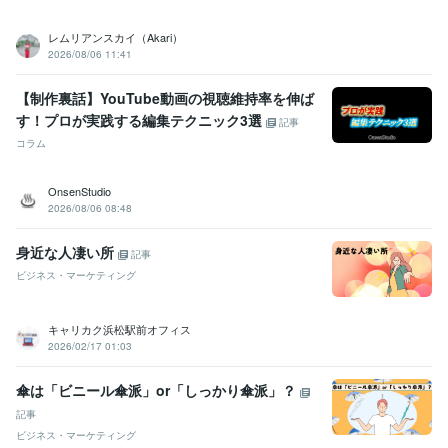
レムリアンスカイ（Akari）
2026/08/06 11:41
【制作裏話】YouTube動画の視聴維持率を伸ば
す！プロが実践する編集テクニック3選
記事
コラム
OnsenStudio
2026/08/06 08:48
身近な人凄い所
記事
ビジネス・マーケティング
キャリカク浜松駅前オフィス
2026/02/17 01:03
傘は「ビニール傘派」or「しっかり傘派」？
記事
ビジネス・マーケティング