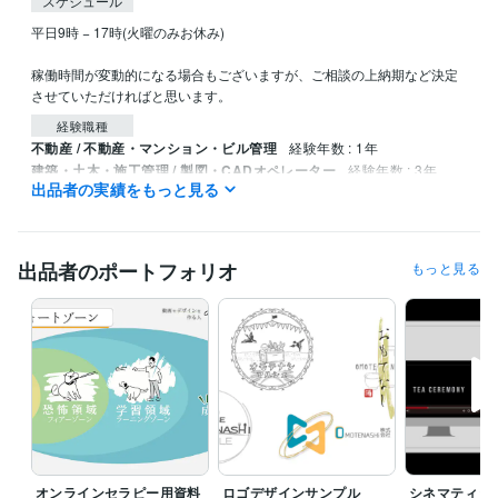
スケジュール
平日9時 − 17時(火曜のみお休み)

稼働時間が変動的になる場合もございますが、ご相談の上納期など決定
させていただければと思います。
経験職種
不動産 / 不動産・マンション・ビル管理
経験年数 : 1年
建築・土木・施工管理 / 製図・CADオペレーター
経験年数 : 3年
出品者の実績をもっと見る
ライフスタイル・その他 / その他
経験年数 : 3年
職歴
動画やデザインを作る人 みっくん
2024年6月 ~ 現在
出品者のポートフォリオ
もっと見る
動画やデザインを作る人 みっくん
2024年5月 ~ 現在
ビジネス・クリエイティブツール
Adobe Premiere Pro:1年
Canva:1年
Adobe Illustrator:0年
Adobe After Effects:0年
Wix:0年
WordPress:0年
Adobe Photoshop:0年
Jw_cad:3年
得意分野
動画編集・映像制作
動画作成
デザイン制作
アイコン・カバー・フライヤーなど作成
オンラインセラピー用資料
ロゴデザインサンプル
シネマティッ