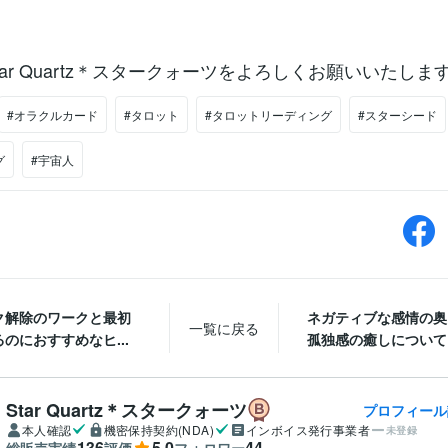
ar Quartz＊スタークォーツをよろしくお願いいたしま
#オラクルカード
#タロット
#タロットリーディング
#スターシード
グ
#宇宙人
ク解除のワークと最初
ネガティブな感情の奥
一覧に戻る
のにおすすめなヒ...
孤独感の癒しについて
Star Quartz＊スタークォーツ
プロフィール
本人確認
機密保持契約(NDA)
インボイス発行事業者
未登録
136
5.0
44
総販売実績
評価
フォロワー