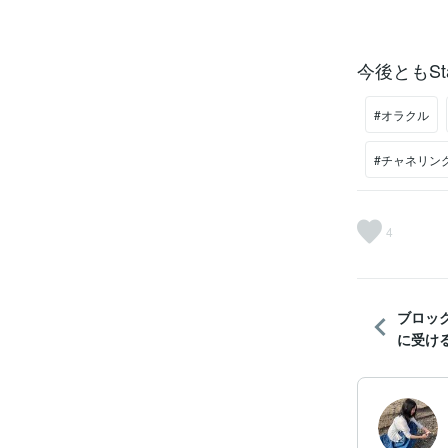
今後ともSt
#オラクル
#チャネリン
4
ブロッ
に受ける