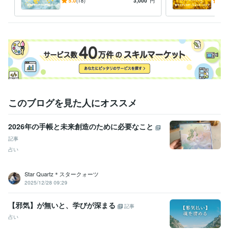
（オーラの浄化と保護＊サイ
ルギ
5.0
(18)
3,000
円
5.0
キックアタックから護りま
に効
得意分野
す）
占い
リーブスのヒーリング
スピリチュアル
ヒーリング
遠隔ヒーリング
錬金術
開運
癒し
覚醒
アセンション
スターシード
このブログを見た人にオススメ
2026年の手帳と未来創造のために必要なこと
記事
占い
Star Quartz＊スタークォーツ
2025/12/28 09:29
【邪気】が無いと、学びが深まる
記事
占い