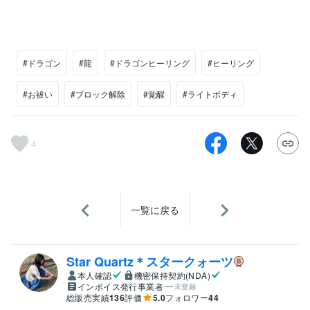
#ドラゴン
#龍
#ドラゴンヒーリング
#ヒーリング
#お祓い
#ブロック解除
#覚醒
#ライトボディ
4
一覧に戻る
Star Quartz＊スタークォーツ
本人確認
機密保持契約(NDA)
インボイス発行事業者
未登録
総販売実績
136
評価
5.0
フォロワー
44