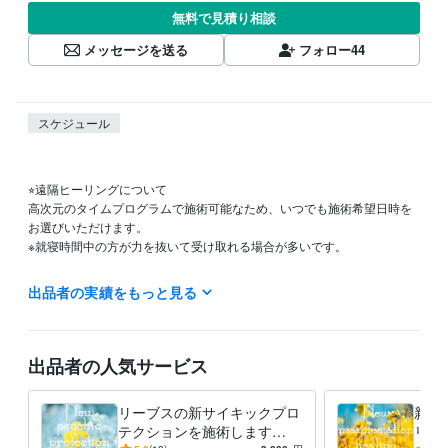
無料で見積り相談
メッセージを送る
フォロー
44
スケジュール
⭐︎遠隔ヒーリングについて

高次元のタイムプログラムで施術可能なため、いつでも施術希望日時を
お選びいただけます。

※就寝時間中の方が力を抜いて受け取れる場合が多いです。

お急ぎ、早めの施術希望の場合はお申し込み当日の施術日時でも対応可
出品者の実績をもっと見る
能な場合があります。

お急ぎの場合は最短日時希望とお知らせください。

遠隔ヒーリングの受け取り方についてはこちらもご確認ください。

出品者の人気サービス
https://coconala.com/blogs/4532011/636398
経験職種
リーブスの新サイキックプロ
新マ
ライフスタイル・その他 / 占い師
経験年数 : 6年
テクションを施術します
リン
ライフスタイル・その他 / カウンセラー・コーチ
経験年数 : 6年