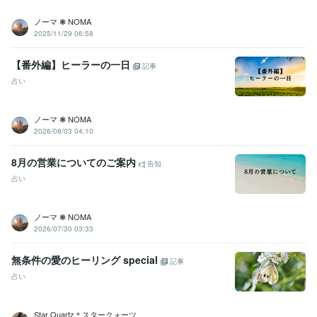
ノーマ ❃ NOMA
2025/11/29 06:58
【番外編】ヒーラーの一日
記事
占い
ノーマ ❃ NOMA
2026/08/03 04:10
8月の営業についてのご案内
告知
占い
ノーマ ❃ NOMA
2026/07/30 03:33
無条件の愛のヒーリング special
記事
占い
Star Quartz＊スタークォーツ