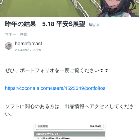
昨年の結果 5.18 平安S展望
記事
マネー・副業
horseforcast
2024/05/17 22:25
ぜひ、ポートフォリオを一度ご覧ください⏬⏬
https://coconala.com/users/4523349/portfolios
ソフトに関心のある方は、出品情報へアクセスしてくださ
い。