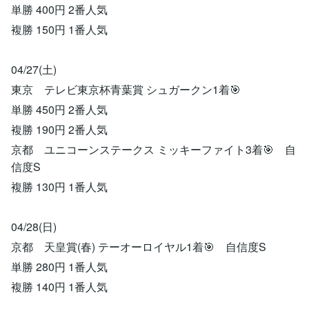
単勝 400円 2番人気
複勝 150円 1番人気
04/27(土)
東京 テレビ東京杯青葉賞 シュガークン1着🎯
単勝 450円 2番人気
複勝 190円 2番人気
京都 ユニコーンステークス ミッキーファイト3着🎯 自
信度S
複勝 130円 1番人気
04/28(日)
京都 天皇賞(春) テーオーロイヤル1着🎯 自信度S
単勝 280円 1番人気
複勝 140円 1番人気