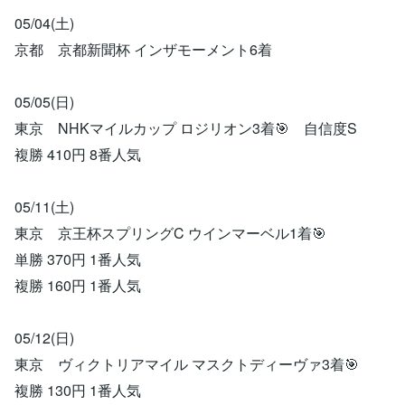
05/04(土)
京都 京都新聞杯 インザモーメント6着
05/05(日)
東京 NHKマイルカップ ロジリオン3着🎯 自信度S
複勝 410円 8番人気
05/11(土)
東京 京王杯スプリングC ウインマーベル1着🎯
単勝 370円 1番人気
複勝 160円 1番人気
05/12(日)
東京 ヴィクトリアマイル マスクトディーヴァ3着🎯
複勝 130円 1番人気