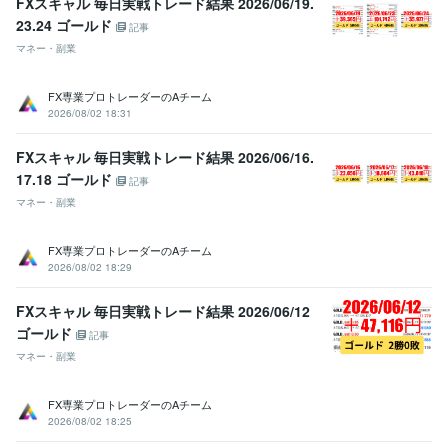
FXスキャル 毎日実戦トレード結果 2026/06/19.
23.24 ゴールド
記事
マネー・副業
FX専業プロトレーダーのAチーム
2026/08/02 18:31
FXスキャル 毎日実戦トレード結果 2026/06/16.
17.18 ゴールド
記事
マネー・副業
FX専業プロトレーダーのAチーム
2026/08/02 18:29
FXスキャル 毎日実戦トレード結果 2026/06/12
ゴールド
記事
マネー・副業
FX専業プロトレーダーのAチーム
2026/08/02 18:25