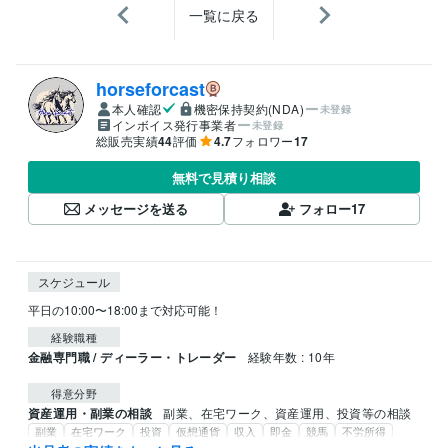
一覧に戻る
horseforcast
本人確認
機密保持契約(NDA)
未登録
インボイス発行事業者
未登録
総販売実績
44
評価
4.7
フォロワー
17
無料で見積り相談
メッセージを送る
フォロー
17
スケジュール
平日の10:00〜18:00まで対応可能！
経験職種
金融専門職 / ディーラー・トレーダー
経験年数 : 10年
得意分野
資産運用・副業の相談
副業、在宅ワーク、資産運用、投資等の相談
副業
在宅ワーク
投資
仮想通貨
収入
即金
競馬
不労所得
AIソフト