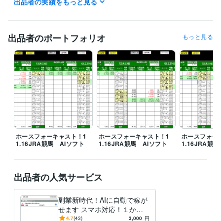
出品者の実績をもっと見る
出品者のポートフォリオ
もっと見る
ホースフォーキャスト！1
ホースフォーキャスト！1
ホースフォー
1.16JRA競馬 AIソフト
1.16JRA競馬 AIソフト
1.16JRA競
出品者の人気サービス
副業新時代！AIに自動で稼が
せます スマホ対応！１か月
（４週）プラン創設
4.7
(43)
3,000
円