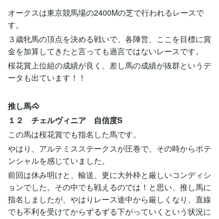
オークスは東京競馬場の2400Mの芝で行われるレースで
す。
３歳牝馬の頂点を決める戦いで、各陣営、ここを目標に賞
金を加算してきたと言っても過言ではないレースです。
桜花賞上位組の成績が良く、差し馬の成績が抜群というデ
ータも出ています！！
推し馬🐴
１２ チェルヴィニア 自信度S
この馬は桜花賞でも指名した馬です。
やはり、アルテミスステークスが圧巻で、その時からポテ
ンシャルを感じていました。
前回は休み明けと、輸送、更に大外枠と厳しいコンディシ
ョンでした。その中でも戦えるのでは！と思い、推し馬に
指名しましたが、やはりレース途中から厳しくなり、直線
でも不利を受けてからずるずる下がっていくという状況に