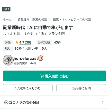
1/12
ホーム
資産運用・副業の相談
副業・ネットビジネスの相談
副業新時代！AIに自動で稼がせます
スマホ対応！１か月（４週）プラン創設
4.7
(36)
43
件
評価
販売実績
10
枠 / お願い中：
0
人
残り
horseforcast
総販売実績：
44件
購入画面に進む
お気に入り(64)
出品者に質問
ココナラの安心保証