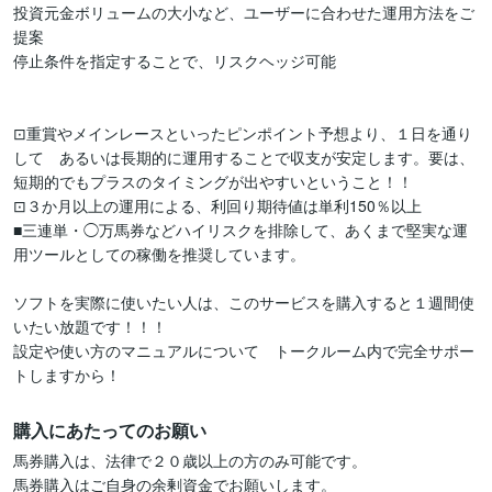
投資元金ボリュームの大小など、ユーザーに合わせた運用方法をご
提案

停止条件を指定することで、リスクヘッジ可能

⊡重賞やメインレースといったピンポイント予想より、１日を通り
して　あるいは長期的に運用することで収支が安定します。要は、
短期的でもプラスのタイミングが出やすいということ！！

⊡３か月以上の運用による、利回り期待値は単利150％以上

■三連単・◯万馬券などハイリスクを排除して、あくまで堅実な運
用ツールとしての稼働を推奨しています。

ソフトを実際に使いたい人は、このサービスを購入すると１週間使
いたい放題です！！！

設定や使い方のマニュアルについて　トークルーム内で完全サポー
トしますから！
購入にあたってのお願い
馬券購入は、法律で２０歳以上の方のみ可能です。

馬券購入はご自身の余剰資金でお願いします。
