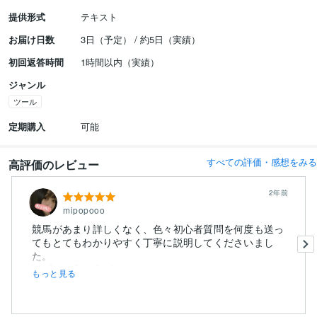
提供形式
テキスト
お届け日数
3日（予定） / 約5日（実績）
初回返答時間
1時間以内（実績）
ジャンル
ツール
定期購入
可能
すべての評価・感想をみる
高評価のレビュー
2年前
mipopooo
競馬があまり詳しくなく、色々初心者質問を何度も送っ
てもとてもわかりやすく丁寧に説明してくださいまし
た。
アプリの立ち上げ...
もっと見る