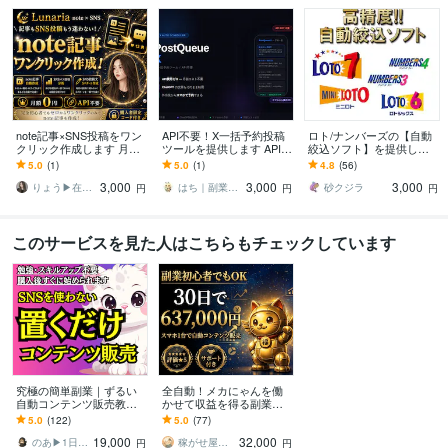
note記事×SNS投稿をワン
API不要！X一括予約投稿
ロト/ナンバーズの【自動
クリック作成します 月額0
ツールを提供します APIな
絞込ソフト】を提供しま
円｜記事・SNS分析・30
し・月額なし。予約だけ
す ☆★大人気の高精度ｿﾌ
5.0
(1)
5.0
(1)
4.8
(56)
日発信設計をこれ1つで
して、あとは寝ろ。
ﾄです★☆
3,000
3,000
3,000
りょう▶在宅で月10万円を叶えたママ
はち｜副業・物販の自動化エンジニア
砂クジラ
円
円
円
このサービスを見た人はこちらもチェックしています
究極の簡単副業｜ずるい
全自動！メカにゃんを働
自動コンテンツ販売教え
かせて収益を得る副業教
ます 簡単すぎてスマホも
えます スマホ１台｜超初
5.0
(122)
5.0
(77)
PCも苦手な初心者主婦で
心者向け｜放置型副業｜
19,000
32,000
もAIで稼ぐ！在宅
自動コンテンツ販売
のあ▶︎1日10分AI副業で独立した主婦
稼がせ屋まさる｜プロマーケター｜２冠達成
円
円