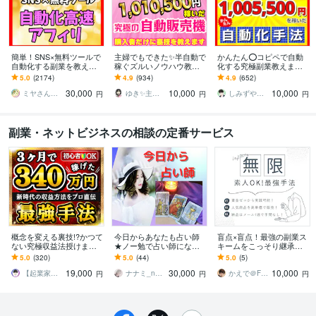
簡単！SNS×無料ツールで
主婦でもできた✨半自動で
かんたん⭕️コピペで自動
自動化する副業を教えま
稼ぐズルいノウハウ教え
化する究極副業教えます
す 【マンツーマンサポー
ます 3ステップで作成可
超ずるい⚠️スキル経験ゼ
5.0
(2174)
4.9
(934)
4.9
(652)
ト】3ステップ作業！仕組
能！ほぼ放置で稼ぐ前代
ロでもできる新世代の手
30,000
10,000
10,000
みを増産で加速化
未聞のおすすめ副業！
法【超入門編】
ミヤさん【ネットで月収450万円達成】
ゆき✨主婦でも月収100万円✨
しみずや＠自動化月収100万円
円
円
円
副業・ネットビジネスの相談の定番サービス
概念を変える裏技!?かつて
今日からあなたも占い師
盲点×盲点！最強の副業ス
ない究極収益法授けます
★ノー勉で占い師になれ
キームをこっそり継承し
手にしないと後悔する副
ます 占いド素人★興味は
ます 意外すぎる方法で一
5.0
(320)
5.0
(44)
5.0
(5)
業完全版手法✨遠回りした
あるけど…★3本の動画の
気に稼げ！納品も30秒で
19,000
30,000
10,000
くないあなたへ
みで占い師デビュー
完結する手間なし！
【起業家キヨマロ】プロが教える副業
ナナミ_nanami
かえで＠FX＆BOで無双させるプロ
円
円
円