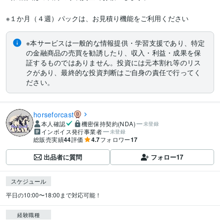
※本サービスは一般的な情報提供・学習支援であり、特定
の金融商品の売買を勧誘したり、収入・利益・成果を保
証するものではありません。投資には元本割れ等のリス
クがあり、最終的な投資判断はご自身の責任で行ってく
ださい。
horseforcast
本人確認
機密保持契約(NDA)
未登録
インボイス発行事業者
未登録
総販売実績
44
評価
4.7
フォロワー
17
出品者に質問
フォロー
17
スケジュール
平日の10:00〜18:00まで対応可能！
経験職種