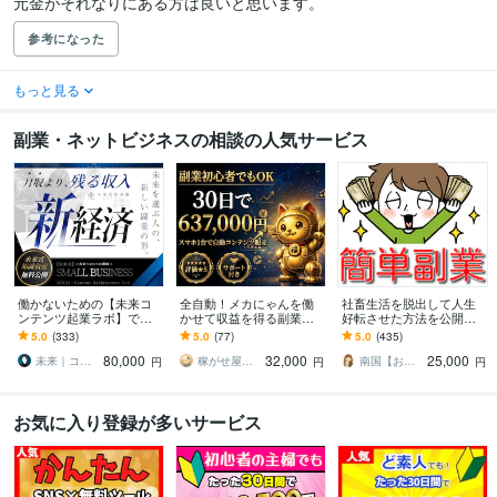
元金がそれなりにある方は良いと思います。
参考になった
もっと見る
副業・ネットビジネスの相談の人気サービス
働かないための【未来コ
全自動！メカにゃんを働
社畜生活を脱出して人生
ンテンツ起業ラボ】であ
かせて収益を得る副業教
好転させた方法を公開し
ります 初心者副業→スモ
えます スマホ１台｜超初
ます ツールで自動化→底
5.0
(333)
5.0
(77)
5.0
(435)
ール起業×実践AIスキル獲
心者向け｜放置型副業｜
辺人生から解放されて理
80,000
32,000
25,000
得／自動／スマホ
自動コンテンツ販売
想の生活♪
未来｜コンテンツ起業ラボ
稼がせ屋まさる｜プロマーケター｜２冠達成
南国【おうち副業で月収100万】
円
円
円
お気に入り登録が多いサービス