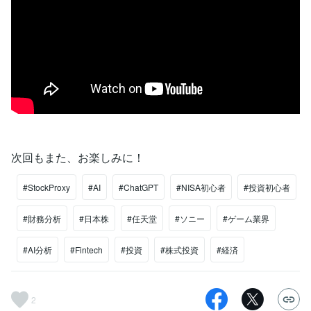
次回もまた、お楽しみに！
#StockProxy
#AI
#ChatGPT
#NISA初心者
#投資初心者
#財務分析
#日本株
#任天堂
#ソニー
#ゲーム業界
#AI分析
#Fintech
#投資
#株式投資
#経済
2