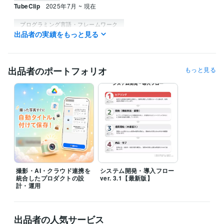
TubeClip
2025年7月 ~ 現在
プログラミング言語・フレームワーク
出品者の実績をもっと見る
Python:7年
Next.js:4年
PostgreSQL:4年
SQLite:4年
Kubernetes:1年
Docker:4年
Ubuntu:7年
ビジネス・クリエイティブツール
出品者のポートフォリオ
もっと見る
Figma:4年
Google スプレッドシート:7年
弥生会計:1年
Excel:8年
ChatGPT:2年
その他ツール
Claude Code:0年
Codex:0年
撮影・AI・クラウド連携を
システム開発・導入フロー
統合したプロダクトの設
ver. 3.1【最新版】
計・運用
出品者の人気サービス