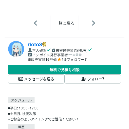
一覧に戻る
rioto3
本人確認
機密保持契約(NDA)
インボイス発行事業者
未登録
総販売実績
16
評価
4.9
フォロワー
7
無料で見積り相談
メッセージを送る
フォロー
7
スケジュール
■平日: 10:00~17:00

■土日祝: 状況次第

※ご都合のよいタイミングでご返信ください！
職歴