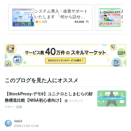
システム導入・改善サポート
J-Q
いたします 「何から話せば
自動
いいだろう？」——本当はそ
最新
5.0
(7)
43,000
円
4.0
こからなんです。
銘柄
このブログを見た人にオススメ
【StockProxy-デモ9】ユニクロとしまむらの財
務構造比較【NISA初心者向け】
コンテンツ
マネー・副業
rioto3
2025/11/23 12:09