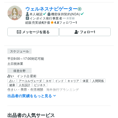
ウェルネスナビゲーター
本人確認
機密保持契約(NDA)
インボイス発行事業者
未登録
総販売実績
4
評価
4.8
フォロワー
1
メッセージを送る
フォロー
1
スケジュール
平日9:00～17:00対応可能

土日祝休業
得意分野
占い
インド占星術
占い
アーユルヴェーダ
ヨガ
インド
キャリア
体質
人間関係
健康
人生設計
ビジネス
住まい・美容・生活相談
海外旅行プランニング
旅行
お出掛けの相談
アーユルヴェーダ
ヨガ
健康
海外
英語
出品者の実績をもっと見る
学歴
カリフォルニア州立大学
1996年8月 ~ 2021年2月
出品者の人気サービス
語学力