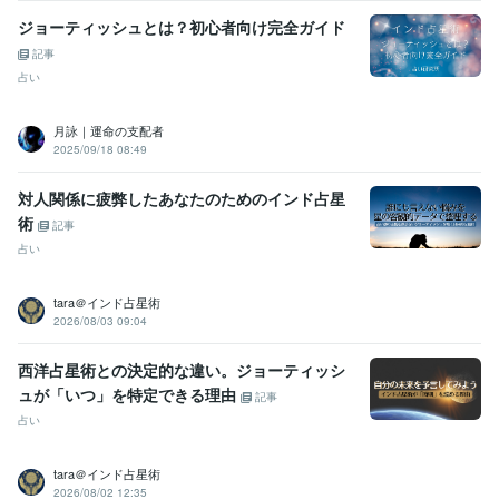
ジョーティッシュとは？初心者向け完全ガイド
記事
占い
月詠｜運命の支配者
2025/09/18 08:49
対人関係に疲弊したあなたのためのインド占星
術
記事
占い
tara＠インド占星術
2026/08/03 09:04
西洋占星術との決定的な違い。ジョーティッシ
ュが「いつ」を特定できる理由
記事
占い
tara＠インド占星術
2026/08/02 12:35