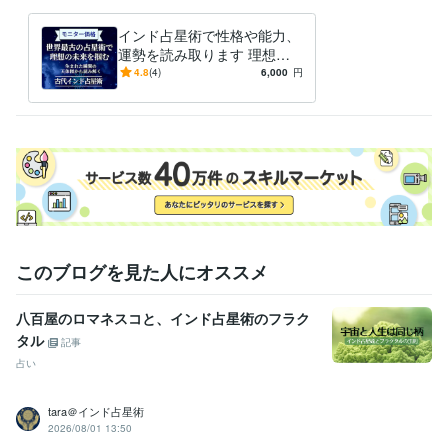
英語
ビジネスレベル
インド占星術で性格や能力、
スペイン語
日常会話レベル
運勢を読み取ります 理想の
未来を掴むための行動・決断
4.8
(4)
6,000
円
のガイダンス。
このブログを見た人にオススメ
八百屋のロマネスコと、インド占星術のフラク
タル
記事
占い
tara＠インド占星術
2026/08/01 13:50