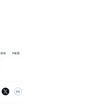
#身体
#健康
ツ