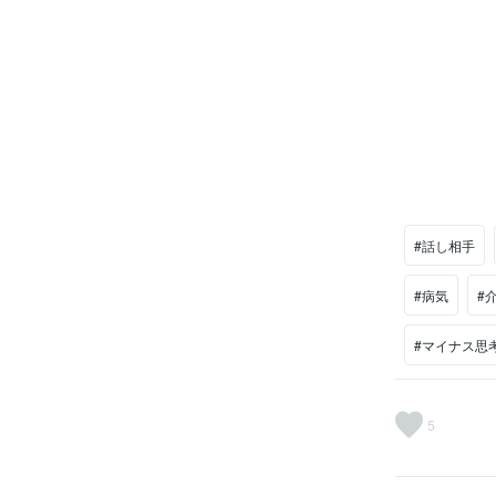
#話し相手
#病気
#
#マイナス思
5