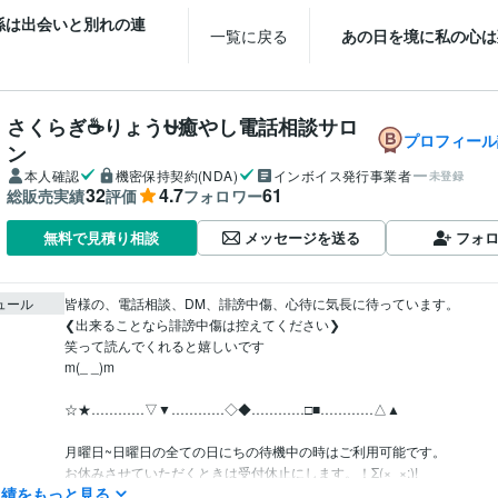
係は出会いと別れの連
一覧に戻る
あの日を境に私の心は
さくらぎ☕りょう⛎癒やし電話相談サロ
プロフィール
ン
本人確認
機密保持契約(NDA)
インボイス発行事業者
未登録
32
4.7
61
総販売実績
評価
フォロワー
メッセージを送る
フォ
無料で見積り相談
ュール
皆様の、電話相談、DM、誹謗中傷、心待に気長に待っています。

❮出来ることなら誹謗中傷は控えてください❯

笑って読んでくれると嬉しいです

m(_ _)m

☆★…………▽▼…………◇◆…………□■…………△▲

月曜日~日曜日の全ての日にちの待機中の時はご利用可能です。

お休みさせていただくときは受付休止にします。！Σ(×_×;)!

実績をもっと見る