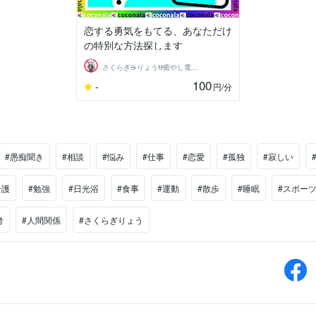
恋する勇気をもてる、あなただけ
の特別な方法探します
さくらぎ☕りょう⛎癒やし電話相談サロン
100
-
円
/分
#愚痴聞き
#相談
#悩み
#仕事
#恋愛
#孤独
#寂しい
介護
#勉強
#日光浴
#食事
#運動
#散歩
#睡眠
#スポー
考
#人間関係
#さくらぎりょう