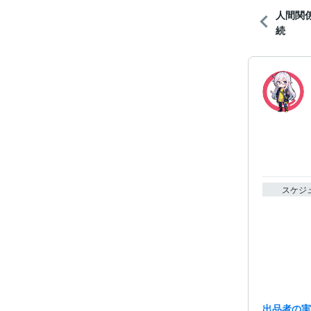
人間関
続
スケジ
出品者の