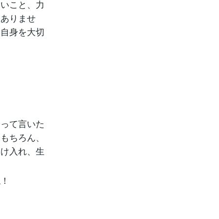
ないこと、力
はありませ
分自身を大切
」って言いた
。もちろん、
受け入れ、生
ね！