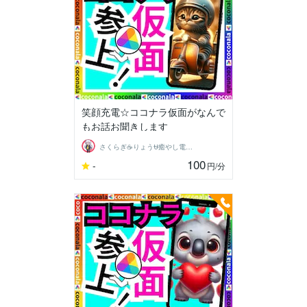
笑顔充電☆ココナラ仮面がなんで
もお話お聞きします
さくらぎ☕りょう⛎癒やし電話相談サロン
100
-
円
/分