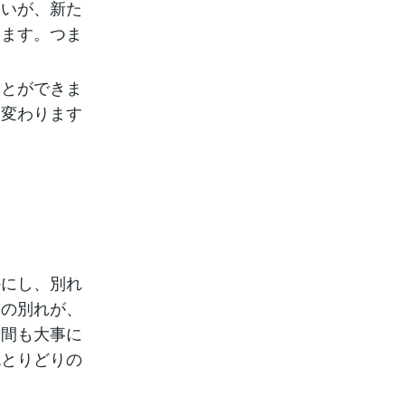
会いが、新た
えます。つま
ことができま
に変わります
かにし、別れ
去の別れが、
瞬間も大事に
色とりどりの