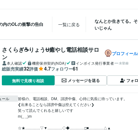
なんとか生きてる。そ
の内のOLの衝撃の告白
一覧に戻る
いじゃん
さくらぎ☕りょう⛎癒やし電話相談サロ
プロフィール
ン
本人確認
機密保持契約(NDA)
インボイス発行事業者
未登録
32
4.7
61
総販売実績
評価
フォロワー
メッセージを送る
フォ
無料で見積り相談
ュール
皆様の、電話相談、DM、誹謗中傷、心待に気長に待っています。

❮出来ることなら誹謗中傷は控えてください❯

笑って読んでくれると嬉しいです

m(_ _)m

☆★…………▽▼…………◇◆…………□■…………△▲
