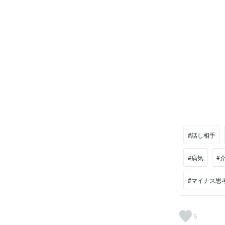
#話し相手
#病気
#
#マイナス思
5