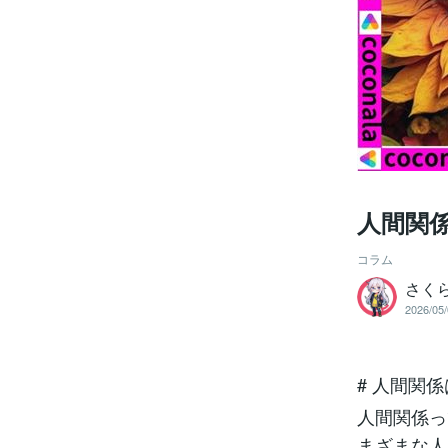
人間関
コラム
さく
2026/05/
# 人間関
人間関係っ
まざまな人