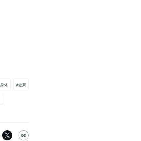
#身体
#健康
ツ