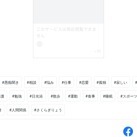
#愚痴聞き
#相談
#悩み
#仕事
#恋愛
#孤独
#寂しい
介護
#勉強
#日光浴
#散歩
#運動
#食事
#睡眠
#スポー
考
#人間関係
#さくらぎりょう