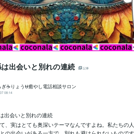
係は出会いと別れの連続
記事
らぎ☕りょう⛎癒やし電話相談サロン
07 08:14
係は出会いと別れの連続
て、実はとても奥深いテーマなんですよね。私たちの
との出会いがある一方で、別れも避けられないもので