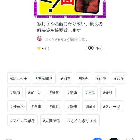
寂しさや葛藤に寄り添い、最良の
解決策を提案致します
さくらぎ☕りょう⛎癒やし電話相談サロン
100
-
円
/分
(1)
#話し相手
#愚痴聞き
#相談
#悩み
#仕事
#恋愛
#孤独
#寂しい
#身体
#健康
#病気
#介護
#日光浴
#食事
#運動
#散歩
#睡眠
#スポーツ
#マイナス思考
#人間関係
#さくらぎりょう