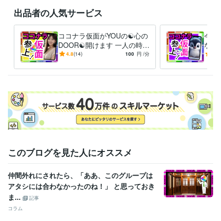
♦♥ちょっとしたやり取りでもありましたらDMください

出品者の人気サービス
♥♦寂しい、悩みがある、聞いてほしい事がある方DMください

♦♥このスケジュール見て何か思った方はDMください、スゴい、素晴らし
い、キモい、ウザい、土に埋もれてしまえ！・・・・etc

ココナラ仮面がYOUの☯️心の
今つ
♥♦冬の寒さが厳しいのでDMください

DOOR☯️開けます 一人の時誰
なん
かと話したい❇️まわりに流さ
愚痴
4.8
(14)
100
円
/分
-
(1)
れる⚠️ダイエット❣️
恋愛
経験職種
避難
営業 / 個人営業
経験年数 : 10年
ライフスタイル・その他 / スタイリスト
経験年数 : 7年
ライフスタイル・その他 / 美容師・ネイリスト・美容家
経験年数 : 7
年
ライフスタイル・その他 / シェフ・パティシエ
経験年数 : 10年
職歴
ココナラ
2024年3月 ~ 現在
2024年3月 ~ 現在
2024年3月 ~ 現在
このブログを見た人にオススメ
2024年3月 ~ 現在
2024年3月 ~ 現在
2024年3月 ~ 現在
2024年
3月 ~ 現在
仲間外れにされたら、「ああ、このグループは
アタシには合わなかったのね！」 と思っておき
受賞歴
ココナラ レギュラーランク
小学校の作文・・・『内容覚えてない』
ま...
記事
中学校の作文・・・『家を探せばある』
高校の作文・・・『恥ずか
コラム
しくて見たくない』
父親に褒められた・・・・スゴい昔
母親に褒め