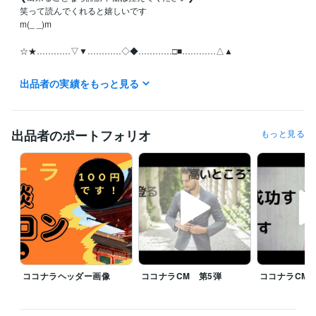
笑って読んでくれると嬉しいです

m(_ _)m

☆★…………▽▼…………◇◆…………□■…………△▲

月曜日~日曜日の全ての日にちの待機中の時はご利用可能です。

出品者の実績をもっと見る
お休みさせていただくときは受付休止にします。！Σ(×_×;)!

予定日は設定していません。地球上の皆様といつでも繋がっていたいの
で！待機中時間、お気軽にどうぞ

出品者のポートフォリオ
もっと見る
離席中、対応中の時は他の皆様のDMの連絡が遅れることがありますが、
必ずDM連絡致しますので不快な気持ちには限りなくさせないつもりで
す。

【怒り、憎しみ、復讐心、嫉妬・・・etc】

真心のこもった精神で頑張りますm(_ _)m

☆★…………▽▼…………◇◆…………□■…………△▲

ココナラヘッダー画像
ココナラCM 第5弾
ココナラCM 
♦♥予定がありましたら気軽にDMください

♥♦予定が無くても気になったらDMください
