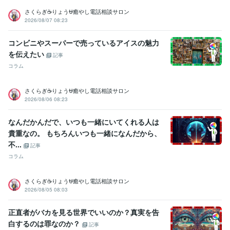
られた・・・・スゴい昔
友人に誕生日を祝われた
小、中、高の体育
さくらぎ☕りょう⛎癒やし電話相談サロン
祭で全種目1位とる・・・コレ本当です
小、中、高の学力テストでヤ
2026/08/07 08:23
バい点取って先生にシバキ倒される
和太鼓で地域行事で演奏
和太鼓
で都内某ホール、都内某神社で演奏多数
国内美容大会カラー部門で
コンビニやスーパーで売っているアイスの魅力
入賞経験多数
国内美容大会パーマ部門で入賞経験多数
国内美容大会
を伝えたい
カット部門で入賞経験多数
国内美容大会アップ部門で入賞経験多数
記事
コラム
ビジネス・クリエイティブツール
WordPress:5年
Excel:5年
Google サイト:10年
さくらぎ☕りょう⛎癒やし電話相談サロン
Google スプレッドシート:5年
Google ドキュメント:5年
2026/08/06 08:23
PowerPoint:5年
Word:5年
一太郎:3年
ChatGPT:1年
Adobe Photoshop:3年
Adobe Premiere Pro:3年
Final Cut Pro:3年
なんだかんだで、いつも一緒にいてくれる人は
Canva:3年
貴重なの。 もちろんいつも一緒になんだから、
不...
その他ツール
記事
コミュニケーションスキル:20年
コラム
生来の愚痴聞き、寄り添い、思いやる精神:20年
人を笑わせる心意気:20年
日本語をネイティブに話せる資格:20年
さくらぎ☕りょう⛎癒やし電話相談サロン
人の美点を見つける:20年
話しやすい人柄:20年
2026/08/05 08:03
杓子定規に物を考えない:20年
大所高所に物を見る:20年
ヘアカラー施術:10年
パーマ施術:10年
縮毛矯正施術:10年
正直者がバカを見る世界でいいのか？真実を告
ヘアーカット施術:10年
ボディーペイティング:10年
白するのは罪なのか？
記事
ヘアーアップ施術:10年