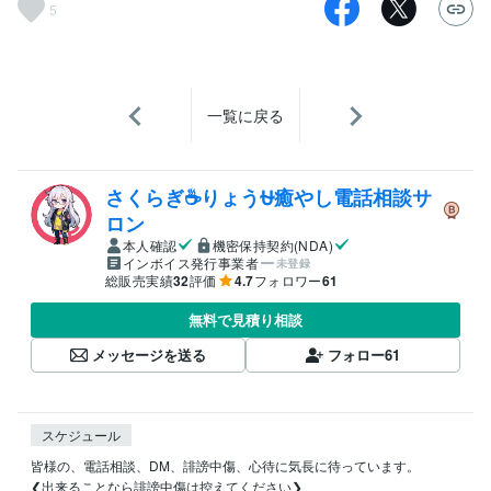
5
一覧に戻る
さくらぎ☕りょう⛎癒やし電話相談サ
ロン
本人確認
機密保持契約(NDA)
インボイス発行事業者
未登録
総販売実績
32
評価
4.7
フォロワー
61
無料で見積り相談
メッセージを送る
フォロー
61
スケジュール
皆様の、電話相談、DM、誹謗中傷、心待に気長に待っています。

❮出来ることなら誹謗中傷は控えてください❯
