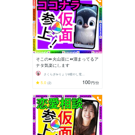
そこの⏩火山並に⏪溜まってるア
ナタ気楽にします
さくらぎ☕りょう⛎癒やし電話相談サロン
100
5.0
円
/分
(2)