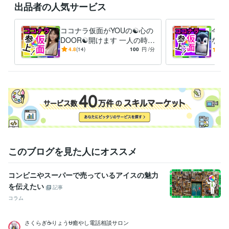
出品者の人気サービス
♥♦寂しい、悩みがある、聞いてほしい事がある方DMください

♦♥このスケジュール見て何か思った方はDMください、スゴい、素晴らし
い、キモい、ウザい、土に埋もれてしまえ！・・・・etc

ココナラ仮面がYOUの☯️心の
今つ
♥♦冬の寒さが厳しいのでDMください

DOOR☯️開けます 一人の時誰
なん
かと話したい❇️まわりに流さ
愚痴
4.8
(14)
100
円
/分
-
(1)
れる⚠️ダイエット❣️
恋愛
経験職種
避難
営業 / 個人営業
経験年数 : 10年
ライフスタイル・その他 / スタイリスト
経験年数 : 7年
ライフスタイル・その他 / 美容師・ネイリスト・美容家
経験年数 : 7
年
ライフスタイル・その他 / シェフ・パティシエ
経験年数 : 10年
職歴
ココナラ
2024年3月 ~ 現在
2024年3月 ~ 現在
2024年3月 ~ 現在
このブログを見た人にオススメ
2024年3月 ~ 現在
2024年3月 ~ 現在
2024年3月 ~ 現在
2024年
3月 ~ 現在
コンビニやスーパーで売っているアイスの魅力
を伝えたい
受賞歴
記事
ココナラ レギュラーランク
小学校の作文・・・『内容覚えてない』
コラム
中学校の作文・・・『家を探せばある』
高校の作文・・・『恥ずか
しくて見たくない』
父親に褒められた・・・・スゴい昔
母親に褒め
さくらぎ☕りょう⛎癒やし電話相談サロン
られた・・・・スゴい昔
友人に誕生日を祝われた
小、中、高の体育