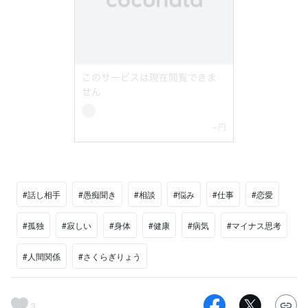
#話し相手
#愚痴聞き
#相談
#悩み
#仕事
#恋愛
#孤独
#寂しい
#身体
#健康
#病気
#マイナス思考
#人間関係
#さくらぎりょう
3