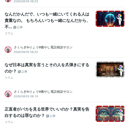
2026/08/06 08:23
祭で全種目1位とる・・・コレ本当です
小、中、高の学力テストでヤ
バい点取って先生にシバキ倒される
和太鼓で地域行事で演奏
和太鼓
なんだかんだで、いつも一緒にいてくれる人は
で都内某ホール、都内某神社で演奏多数
国内美容大会カラー部門で
貴重なの。 もちろんいつも一緒になんだから、
入賞経験多数
国内美容大会パーマ部門で入賞経験多数
国内美容大会
不...
カット部門で入賞経験多数
国内美容大会アップ部門で入賞経験多数
記事
コラム
ビジネス・クリエイティブツール
WordPress:5年
Excel:5年
Google サイト:10年
さくらぎ☕りょう⛎癒やし電話相談サロン
Google スプレッドシート:5年
Google ドキュメント:5年
2026/08/05 08:03
PowerPoint:5年
Word:5年
一太郎:3年
ChatGPT:1年
Adobe Photoshop:3年
Adobe Premiere Pro:3年
Final Cut Pro:3年
なぜ日本は真実を言うとその人を爪弾きにする
Canva:3年
のか？
記事
その他ツール
コラム
コミュニケーションスキル:20年
生来の愚痴聞き、寄り添い、思いやる精神:20年
さくらぎ☕りょう⛎癒やし電話相談サロン
人を笑わせる心意気:20年
日本語をネイティブに話せる資格:20年
2026/08/03 08:19
人の美点を見つける:20年
話しやすい人柄:20年
杓子定規に物を考えない:20年
大所高所に物を見る:20年
正直者がバカを見る世界でいいのか？真実を告
ヘアカラー施術:10年
パーマ施術:10年
縮毛矯正施術:10年
白するのは罪なのか？
記事
ヘアーカット施術:10年
ボディーペイティング:10年
コラム
ヘアーアップ施術:10年