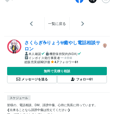
一覧に戻る
さくらぎ☕りょう⛎癒やし電話相談サ
ロン
本人確認
機密保持契約(NDA)
インボイス発行事業者
未登録
総販売実績
32
評価
4.7
フォロワー
61
無料で見積り相談
メッセージを送る
フォロー
61
スケジュール
皆様の、電話相談、DM、誹謗中傷、心待に気長に待っています。

❮出来ることなら誹謗中傷は控えてください❯
