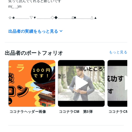
笑って読んでくれると嬉しいです

m(_ _)m

☆★…………▽▼…………◇◆…………□■…………△▲

月曜日~日曜日の全ての日にちの待機中の時はご利用可能です。

出品者の実績をもっと見る
お休みさせていただくときは受付休止にします。！Σ(×_×;)!

予定日は設定していません。地球上の皆様といつでも繋がっていたいの
で！待機中時間、お気軽にどうぞ

出品者のポートフォリオ
もっと見る
離席中、対応中の時は他の皆様のDMの連絡が遅れることがありますが、
必ずDM連絡致しますので不快な気持ちには限りなくさせないつもりで
す。

【怒り、憎しみ、復讐心、嫉妬・・・etc】

真心のこもった精神で頑張りますm(_ _)m

☆★…………▽▼…………◇◆…………□■…………△▲

ココナラヘッダー画像
ココナラCM 第5弾
ココナラCM 
♦♥予定がありましたら気軽にDMください

♥♦予定が無くても気になったらDMください

♦♥ちょっとしたやり取りでもありましたらDMください
