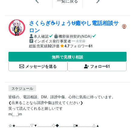
一覧に戻る
さくらぎ☕りょう⛎癒やし電話相談サ
ロン
本人確認
機密保持契約(NDA)
インボイス発行事業者
未登録
総販売実績
32
評価
4.7
フォロワー
61
無料で見積り相談
メッセージを送る
フォロー
61
スケジュール
皆様の、電話相談、DM、誹謗中傷、心待に気長に待っています。

❮出来ることなら誹謗中傷は控えてください❯

笑って読んでくれると嬉しいです

m(_ _)m

☆★…………▽▼…………◇◆…………□■…………△▲
