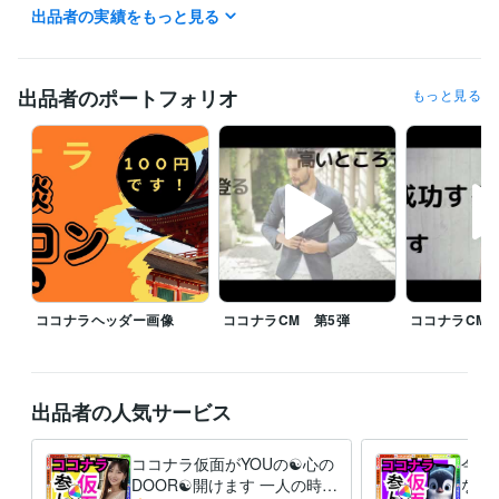
月曜日~日曜日の全ての日にちの待機中の時はご利用可能です。

出品者の実績をもっと見る
お休みさせていただくときは受付休止にします。！Σ(×_×;)!

予定日は設定していません。地球上の皆様といつでも繋がっていたいの
で！待機中時間、お気軽にどうぞ

出品者のポートフォリオ
もっと見る
離席中、対応中の時は他の皆様のDMの連絡が遅れることがありますが、
必ずDM連絡致しますので不快な気持ちには限りなくさせないつもりで
す。

【怒り、憎しみ、復讐心、嫉妬・・・etc】

真心のこもった精神で頑張りますm(_ _)m

☆★…………▽▼…………◇◆…………□■…………△▲

ココナラヘッダー画像
ココナラCM 第5弾
ココナラCM 
♦♥予定がありましたら気軽にDMください

♥♦予定が無くても気になったらDMください

♦♥ちょっとしたやり取りでもありましたらDMください

出品者の人気サービス
♥♦寂しい、悩みがある、聞いてほしい事がある方DMください

♦♥このスケジュール見て何か思った方はDMください、スゴい、素晴らし
い、キモい、ウザい、土に埋もれてしまえ！・・・・etc

ココナラ仮面がYOUの☯️心の
今つ
♥♦冬の寒さが厳しいのでDMください

DOOR☯️開けます 一人の時誰
なん