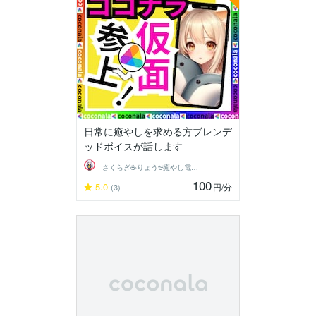
日常に癒やしを求める方ブレンデ
ッドボイスが話します
さくらぎ☕りょう⛎癒やし電話相談サロン
100
5.0
円
/分
(3)