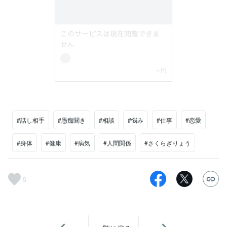
#話し相手
#愚痴聞き
#相談
#悩み
#仕事
#恋愛
#身体
#健康
#病気
#人間関係
#さくらぎりょう
5