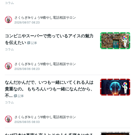
カット部門で入賞経験多数
国内美容大会アップ部門で入賞経験多数
コラム
ビジネス・クリエイティブツール
さくらぎ☕りょう⛎癒やし電話相談サロン
WordPress:5年
Excel:5年
Google サイト:10年
2026/08/07 08:23
Google スプレッドシート:5年
Google ドキュメント:5年
PowerPoint:5年
Word:5年
一太郎:3年
ChatGPT:1年
コンビニやスーパーで売っているアイスの魅力
Adobe Photoshop:3年
Adobe Premiere Pro:3年
Final Cut Pro:3年
を伝えたい
Canva:3年
記事
コラム
その他ツール
コミュニケーションスキル:20年
さくらぎ☕りょう⛎癒やし電話相談サロン
生来の愚痴聞き、寄り添い、思いやる精神:20年
2026/08/06 08:23
人を笑わせる心意気:20年
日本語をネイティブに話せる資格:20年
人の美点を見つける:20年
話しやすい人柄:20年
なんだかんだで、いつも一緒にいてくれる人は
杓子定規に物を考えない:20年
大所高所に物を見る:20年
貴重なの。 もちろんいつも一緒になんだから、
ヘアカラー施術:10年
パーマ施術:10年
縮毛矯正施術:10年
不...
ヘアーカット施術:10年
ボディーペイティング:10年
記事
ヘアーアップ施術:10年
コラム
得意分野
さくらぎ☕りょう⛎癒やし電話相談サロン
悩み相談・カウンセリング
悩み、恋愛、話し、愚痴、何でもどうぞ
2026/08/05 08:03
話し相手、愚痴聞き
話し相手、愚痴聞き
話し相手、愚痴聞き
話し
相手、愚痴聞き
話し相手、愚痴聞き
話し相手、愚痴聞き
対人関係
なぜ日本は真実を言うとその人を爪弾きにする