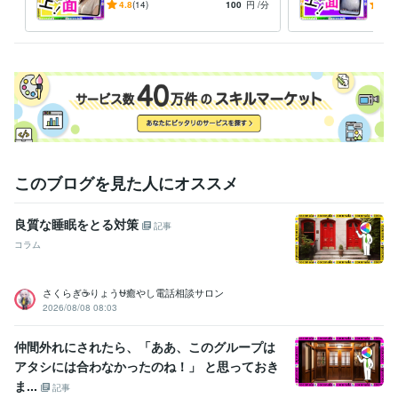
かと話したい❇️まわりに流さ
愚痴
4.8
(14)
100
円
/分
-
(1)
れる⚠️ダイエット❣️
恋愛
経験職種
避難
営業 / 個人営業
経験年数 : 10年
ライフスタイル・その他 / スタイリスト
経験年数 : 7年
ライフスタイル・その他 / 美容師・ネイリスト・美容家
経験年数 : 7
年
ライフスタイル・その他 / シェフ・パティシエ
経験年数 : 10年
職歴
ココナラ
2024年3月 ~ 現在
2024年3月 ~ 現在
2024年3月 ~ 現在
このブログを見た人にオススメ
2024年3月 ~ 現在
2024年3月 ~ 現在
2024年3月 ~ 現在
2024年
3月 ~ 現在
良質な睡眠をとる対策
記事
受賞歴
コラム
ココナラ レギュラーランク
小学校の作文・・・『内容覚えてない』
中学校の作文・・・『家を探せばある』
高校の作文・・・『恥ずか
さくらぎ☕りょう⛎癒やし電話相談サロン
しくて見たくない』
父親に褒められた・・・・スゴい昔
母親に褒め
2026/08/08 08:03
られた・・・・スゴい昔
友人に誕生日を祝われた
小、中、高の体育
祭で全種目1位とる・・・コレ本当です
小、中、高の学力テストでヤ
仲間外れにされたら、「ああ、このグループは
バい点取って先生にシバキ倒される
和太鼓で地域行事で演奏
和太鼓
アタシには合わなかったのね！」 と思っておき
で都内某ホール、都内某神社で演奏多数
国内美容大会カラー部門で
ま...
入賞経験多数
国内美容大会パーマ部門で入賞経験多数
国内美容大会
記事