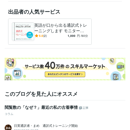
出品者の人気サービス
英語が口から出る通訳式トレ
ーニングします モニター価
経験職種
格：初回1000円レビューし
5.0
(2)
1,000
円
/60分
クリエイター / 翻訳家・通訳
経験年数 : 7年
てくれる方募集
ビジネス・クリエイティブツール
Excel:20年
Google サイト:10年
Google スプレッドシート:5年
Google スライド:3年
Google ドキュメント:3年
Keynote:2年
PowerPoint:5年
Word:10年
Shopify:1年
Google Analytics:7年
Google Search Console:7年
Google Tag Manager:0年
ChatGPT:1年
Adobe Photoshop:20年
Adobe Premiere Pro:1年
iMovie:1年
Adobe Illustrator:20年
Canva:1年
このブログを見た人にオススメ
得意分野
オンラインレッスン・習い事
英会話インストラクター
閲覧数の「なぜ？」最近の私の古着事情
記事
語学力
コラム
英語
ネイティブレベル
日英通訳者・まめ 通訳式トレーニング開始