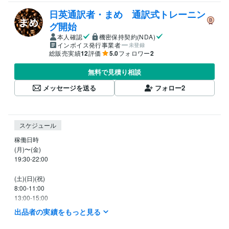
日英通訳者・まめ 通訳式トレーニン
グ開始
本人確認
機密保持契約(NDA)
インボイス発行事業者
未登録
総販売実績
12
評価
5.0
フォロワー
2
無料で見積り相談
メッセージを送る
フォロー
2
スケジュール
稼働日時

(月)〜(金)

19:30-22:00

(土)(日)(祝)

8:00-11:00 

13:00-15:00 

19:00-22:00

出品者の実績をもっと見る
お問い合わせやご予約については、24時間以内に返信いたします
