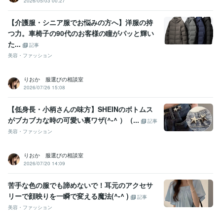
2026/05/03 00:27
【介護服・シニア服でお悩みの方へ】洋服の持
つ力。車椅子の90代のお客様の瞳がパッと輝い
た...
記事
美容・ファッション
りおか 服選びの相談室
2026/07/26 15:08
【低身長・小柄さんの味方】SHEINのボトムス
がブカブカな時の可愛い裏ワザ(^-^ ）（...
記事
美容・ファッション
りおか 服選びの相談室
2026/07/20 14:09
苦手な色の服でも諦めないで！耳元のアクセサ
リーで顔映りを一瞬で変える魔法(^-^ )
記事
美容・ファッション