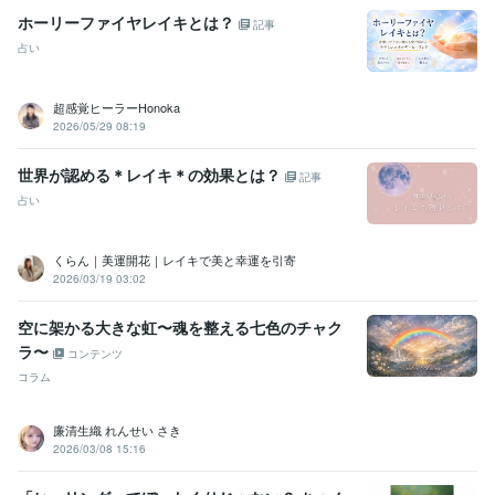
ホーリーファイヤレイキとは？
記事
占い
超感覚ヒーラーHonoka
2026/05/29 08:19
世界が認める＊レイキ＊の効果とは？
記事
占い
くらん｜美運開花｜レイキで美と幸運を引寄
2026/03/19 03:02
空に架かる大きな虹〜魂を整える七色のチャク
ラ〜
コンテンツ
コラム
廉清生織 れんせい さき
2026/03/08 15:16