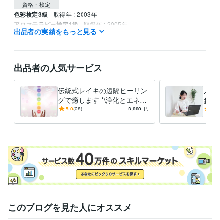
資格・検定
色彩検定3級
取得年 : 2003年
アロマテラピー検定1級
取得年 : 2005年
出品者の実績をもっと見る
認定レイキヒーラー
取得年 : 2022年
カラーセラピスト
取得年 : 2022年
得意分野
出品者の人気サービス
学習指導・資格・キャリア相談
カラーセラピー
ヒーリング
スピリチュアル
コーチング
ヒーリング
カラーセラピー
伝統式レイキの遠隔ヒーリン
カラ
グで癒します *\浄化とエネル
お聴
ギーチャージで整えます/*
って
5.0
(28)
3,000
円
5.0
このブログを見た人にオススメ