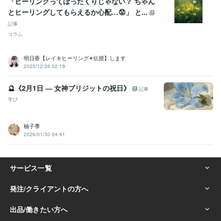
「ヒーリングってぼったくりじゃない？ ちゃん
とヒーリングしてもらえるか心配…😟」 と...
記事
コラム
明日香【レイキヒーリング✴︎伝授】します
2025/12/26 02:19
🔮《2月1日 ― 女神ブリジットの祝日》
記事
学び
柚子季
2026/01/30 04:41