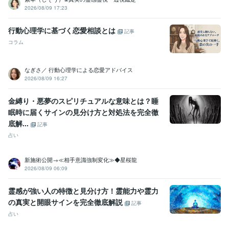
2026/08/09 17:23
行動心理学に基づく恋愛相談とは
記事
コラム
なぎさ／ 行動心理学による恋愛アドバイス
2026/08/09 16:27
金縛り・悪夢のスピリチュアルな意味とは？睡
眠時に届くサインの見分け方と対処法を完全徹
底解...
記事
占い
新施術公開→≪相手意識強制変化≫◆星桜龍
2026/08/09 06:09
霊感が強い人の特徴と見分け方！霊能力や霊力
の真実と開眼サインを完全徹底解説
記事
占い