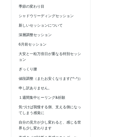
季節の変わり目
シャドウリーディングセッション
新しいセッションについて
深層調整セッション
6月前セッション
大安と一粒万倍日が重なる特別セッシ
ョン
ぎっくり腰
値段調整（またお安くなります(*^-^)）
申し訳ありません。
１週間集中ヒーリング&祈願
気づけば我慢する側、支える側になっ
てしまう感覚に
自分の見方が少し変わると、感じる世
界も少し変わります