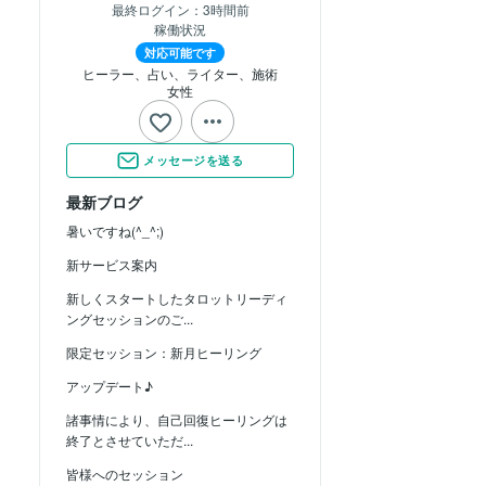
最終ログイン：
3時間前
稼働状況
対応可能です
ヒーラー、占い、ライター、施術
女性
メッセージを送る
最新ブログ
暑いですね(^_^;)
新サービス案内
新しくスタートしたタロットリーディ
ングセッションのご...
限定セッション：新月ヒーリング
アップデート♪
諸事情により、自己回復ヒーリングは
終了とさせていただ...
皆様へのセッション