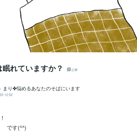
は眠れていますか？
記事
う まり✤悩めるあなたのそばにいます
25 12:52
！
 です(^^)