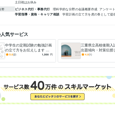
土日祝はお休み
ビジネス代行・事務代行
理科学的な分野の会議概要作成
アンケー
分野
学習指導・資格・キャリア相談
学習計画の立て方を虎の巻として提
の人気サービス
中学生の定期試験の勉強計画
三重県立高校後期入
の立て方をお伝えします な
出題傾向・対策伝授
りたい自分を目指して計画的
英語配点の24%を占
5.0
(2)
1,500
円
4.0
(1)
に乗り切ろう
文を攻略しよう