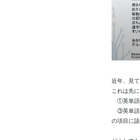
近年、見て
これは先に
①英単語
③英単語の
の項目に該