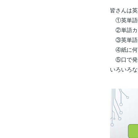
皆さんは英
①英単語
②単語カ
③英単語の
④紙に何
⑤口で発
いろいろな