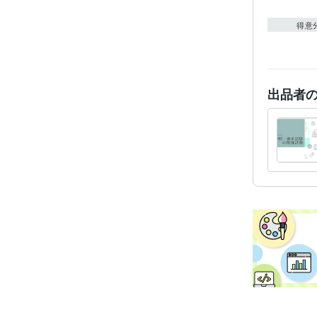
得意
出品者