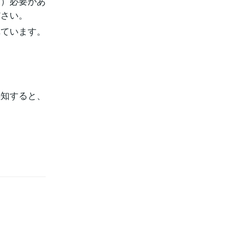
る）必要があ
ださい。
れています。
感知すると、
。