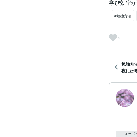
学び効率が
#勉強方法
2
勉強方
夜には
スケジ