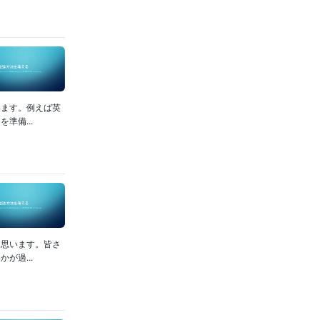
います。例えば英
準備...
と思います。皆さ
が過...