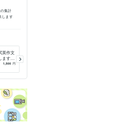
トの集計
供します
試英作文
高校入試に向けた秋からの勉
します
強計画作成サポートします
める英作
本番の日まで計画的に過ごし
1,500
円
5.0
(1)
1,500
円
て受験を乗り切ろう