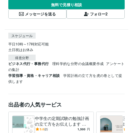
無料で見積り相談
メッセージを送る
フォロー
2
スケジュール
平日10時～17時対応可能

土日祝はお休み
得意分野
ビジネス代行・事務代行
理科学的な分野の会議概要作成
アンケート
の集計
学習指導・資格・キャリア相談
学習計画の立て方を虎の巻として提
供します
出品者の人気サービス
中学生の定期試験の勉強計画
三重
の立て方をお伝えします な
出題
りたい自分を目指して計画的
英語
5.0
(2)
1,500
円
4.0