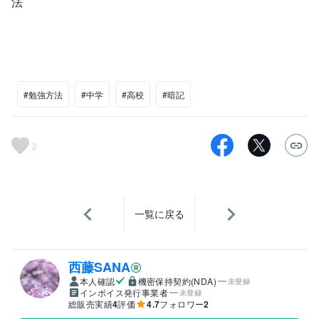
法
#勉強方法
#中学
#高校
#暗記
2
一覧に戻る
西藤SANA
本人確認
機密保持契約(NDA)
未登録
インボイス発行事業者
未登録
総販売実績
4
評価
4.7
フォロワー
2