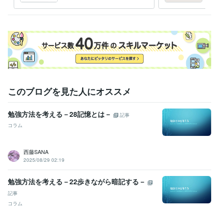
に乗り切ろう
文を
このブログを見た人にオススメ
勉強方法を考える－28記憶とは－
記事
コラム
西藤SANA
2025/08/29 02:19
勉強方法を考える－22歩きながら暗記する－
記事
コラム