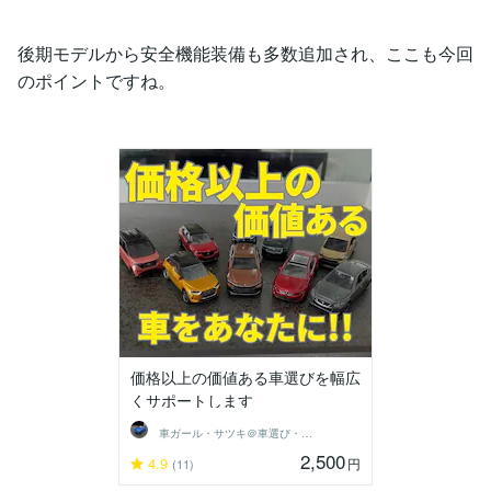
後期モデルから安全機能装備も多数追加され、ここも今回
のポイントですね。
価格以上の価値ある車選びを幅広
くサポートします
車ガール・サツキ＠車選び・購入サポート
2,500
4.9
円
(11)