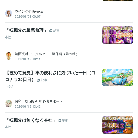
ウイング企画yuka
2026/08/03 00:07
「転職先の最悪修理」
記事
小説
鏡面反射デジタルアート製作所（鈴木穣）
2026/06/15 13:11
【改めて発見】車の便利さに気づいた一日（コ
コナラ25日目）
記事
コラム
牧寧｜ChatGPT初心者サポート
2026/06/15 13:42
「転職先は無くなる会社」
記事
小説