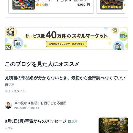
車に手が届かない・費用を抑
を見
5.0
(5)
6,000
円
4.9
えたいと悩んでいるあなた
から
へ。
ト
このブログを見た人にオススメ
見積書の部品名が分からないとき、最初から全部調べなくていい
記事
ライフスタイル
車の見積り整理｜お困りごと応援団
2026/08/09 06:44
8月3日(月)宇宙からのメッセージ
記事
コラム