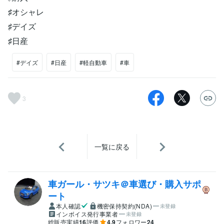
♯オシャレ
♯デイズ
♯日産
#デイズ
#日産
#軽自動車
#車
3
一覧に戻る
車ガール・サツキ＠車選び・購入サポ
ート
本人確認
機密保持契約(NDA)
未登録
インボイス発行事業者
未登録
総販売実績
16
評価
4.9
フォロワー
24