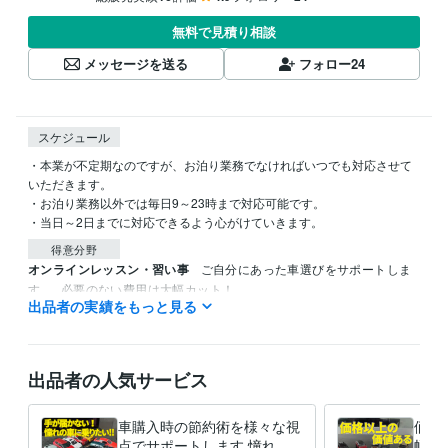
無料で見積り相談
メッセージを送る
フォロー
24
スケジュール
・本業が不定期なのですが、お泊り業務でなければいつでも対応させて
いただきます。

・お泊り業務以外では毎日9～23時まで対応可能です。

・当日～2日までに対応できるよう心がけていきます。
得意分野
オンラインレッスン・習い事
ご自分にあった車選びをサポートしま
す。
必要のない費用は大幅カット！
出品者の実績をもっと見る
ココナラ
車
車選び
節約
カーライフ
カウンセラー
お悩み
自動車
残価設定ローン
出品者の人気サービス
車購入時の節約術を様々な視
価格
点でサポートします 憧れの
幅広