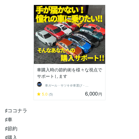
車購入時の節約術を様々な視点で
サポートします
車ガール・サツキ＠車選び・購入サポート
6,000
5.0
円
(5)
♯ココナラ
♯車
♯節約
♯購入