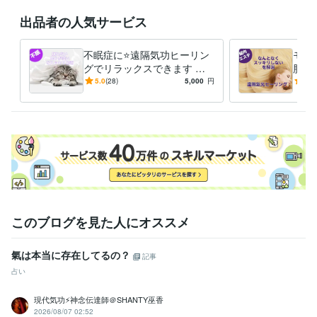
グリーフケア心理カウンセラー
取得年 : 2022年
出品者の人気サービス
光氣道師範代
取得年 : 2019年
得意分野
不眠症に⭐️遠隔気功ヒーリン
モヤ
占い
気功施術、遠隔気功、気功講師
グでリラックスできます 遠
脳内
不眠
ウツ
不調
ダルイ
隔気功ヒーリングでスッキリ
気功
5.0
(28)
5,000
円
5.0
悩み相談・カウンセリング
精神の不安、身体の不安、恋愛・不倫
します
をリ
恋愛
仕事
ウツ
不眠
不安
このブログを見た人にオススメ
氣は本当に存在してるの？
記事
占い
現代気功⚡神念伝達師＠SHANTY巫香
2026/08/07 02:52