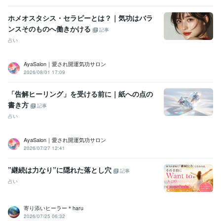
ホメオスタシス・セラピーとは？｜気功はバラ
ンスそのものへ働きかける
記事
占い
AyaSalon｜愛され開運気功サロン
2026/08/01 17:09
「告解ヒーリング」を受ける前に｜紙への点の
書き方
記事
占い
AyaSalon｜愛され開運気功サロン
2026/07/27 12:41
”継続は力なり”に隠れた落とし穴
記事
占い
寄り添いヒーラー＊haru
2026/07/25 06:32