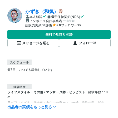
かずき（和氣）
本人確認
機密保持契約(NDA)
インボイス発行事業者
未登録
総販売実績
58
評価
5.0
フォロワー
25
無料で見積り相談
メッセージを送る
フォロー
25
スケジュール
週7日、いつでも稼働しています

経験職種
ライフスタイル・その他 / マッサージ師・セラピスト
経験年数 : 10
年
ライフスタイル・その他 / カウンセラー・コーチ
経験年数 : 10年
出品者の実績をもっと見る
ライフスタイル・その他 / アドバイザー
経験年数 : 10年
資格・検定