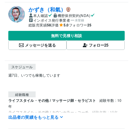
かずき（和氣）
本人確認
機密保持契約(NDA)
インボイス発行事業者
未登録
総販売実績
58
評価
5.0
フォロワー
25
無料で見積り相談
メッセージを送る
フォロー
25
スケジュール
週7日、いつでも稼働しています

経験職種
ライフスタイル・その他 / マッサージ師・セラピスト
経験年数 : 10
年
ライフスタイル・その他 / カウンセラー・コーチ
経験年数 : 10年
出品者の実績をもっと見る
ライフスタイル・その他 / アドバイザー
経験年数 : 10年
資格・検定