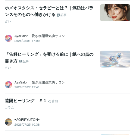
ホメオスタシス・セラピーとは？｜気功はバラ
ンスそのものへ働きかける
記事
占い
AyaSalon｜愛され開運気功サロン
2026/08/01 17:09
「告解ヒーリング」を受ける前に｜紙への点の
書き方
記事
占い
AyaSalon｜愛され開運気功サロン
2026/07/27 12:41
遠隔ヒーリング ＃１
告知
コラム
◉AOFIPYUTON◉
2026/07/25 10:38