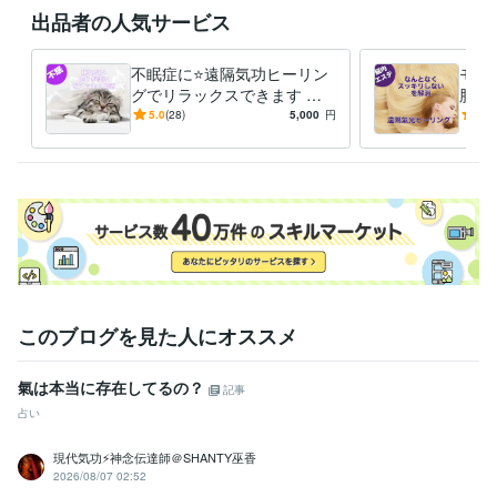
グリーフケア心理カウンセラー
取得年 : 2022年
出品者の人気サービス
光氣道師範代
取得年 : 2019年
得意分野
不眠症に⭐️遠隔気功ヒーリン
モヤ
占い
気功施術、遠隔気功、気功講師
グでリラックスできます 遠
脳内
不眠
ウツ
不調
ダルイ
隔気功ヒーリングでスッキリ
気功
5.0
(28)
5,000
円
5.0
悩み相談・カウンセリング
精神の不安、身体の不安、恋愛・不倫
します
をリ
恋愛
仕事
ウツ
不眠
不安
このブログを見た人にオススメ
氣は本当に存在してるの？
記事
占い
現代気功⚡神念伝達師＠SHANTY巫香
2026/08/07 02:52