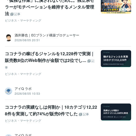
「孤独な作業」に潰されないために。独立系セ
ラーがモチベーションを維持するメンタル管理
法
記事
ビジネス・マーケティング
酒井勝也｜ECブランド構築プロデューサー
2026/08/05 20:51
ココナラの稼げるジャンルを12,228件で実測｜
販売数8位のWeb制作が金額では2位でし...
記
事
ビジネス・マーケティング
アイQ ラボ
2026/08/05 10:53
ココナラの実績なしは何割か｜10カテゴリ12,22
8件を実測して約74%が販売0件でした
記事
ビジネス・マーケティング
アイQ ラボ