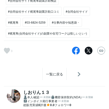
#合同会社サイド梶尾隼副業詐欺検証
#合同会社サイド梶尾隼副業詐欺口コミ
#合同会社サイド
#梶尾隼
#03-6824-5259
#仕事内容や知恵袋・
#梶尾隼(合同会社サイド)の副業や在宅ワークは怪しいという
8
一覧に戻る
しおりん１３
本人確認
機密保持契約(NDA)
未登録
未登録
インボイス発行事業者
未登録
総販売実績
0
評価
0.0
フォロワー
0