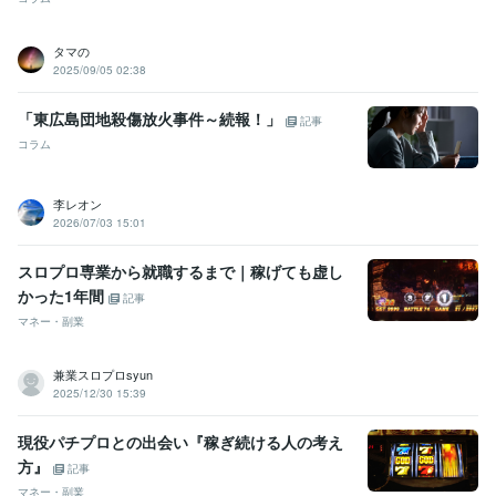
タマの
2025/09/05 02:38
「東広島団地殺傷放火事件～続報！」
記事
コラム
李レオン
2026/07/03 15:01
スロプロ専業から就職するまで｜稼げても虚し
かった1年間
記事
マネー・副業
兼業スロプロsyun
2025/12/30 15:39
現役パチプロとの出会い『稼ぎ続ける人の考え
方』
記事
マネー・副業