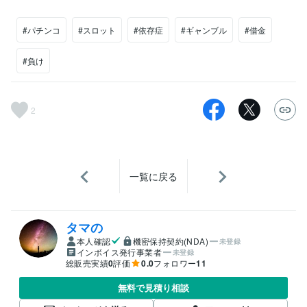
#パチンコ
#スロット
#依存症
#ギャンブル
#借金
#負け
2
一覧に戻る
タマの
本人確認
機密保持契約(NDA)
未登録
インボイス発行事業者
未登録
総販売実績
0
評価
0.0
フォロワー
11
無料で見積り相談