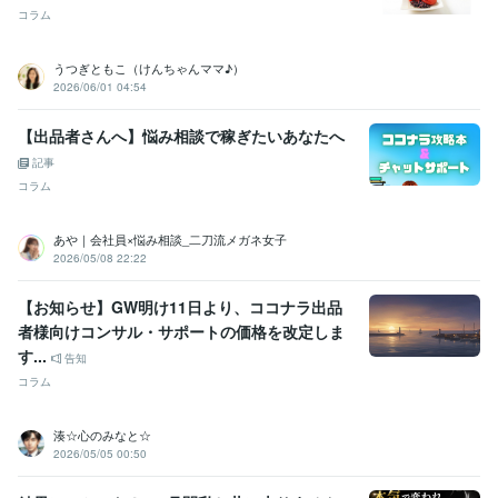
コラム
ビジネス・クリエイティブツール
Excel:23年
Google サイト:6年
Google スプレッドシート:9年
うつぎともこ（けんちゃんママ♪）
Google スライド:9年
Google ドキュメント:9年
PowerPoint:23年
2026/06/01 04:54
Word:23年
弥生会計:4年
Google Analytics:4年
Google Search Console:4年
ChatGPT:4年
DALL-E:3年
Filmora:3年
【出品者さんへ】悩み相談で稼ぎたいあなたへ
CapCut:4年
Adobe Illustrator:3年
Canva:5年
freee:4年
記事
Adobe Analytics:4年
Adobe Photoshop:4年
Lightroom:3年
コラム
その他ツール
コンサルタント（建設・補償・経営・営業・事業再生）:19年
あや｜会社員×悩み相談_二刀流メガネ女子
マーケティング（マス・ダイレクト・インバウンド）:19年
2026/05/08 22:22
SNSマーケティング（X・YouTube・ラジオ）:4年
【お知らせ】GW明け11日より、ココナラ出品
得意分野
者様向けコンサル・サポートの価格を改定しま
集客・マーケティング相談
『マーケティング』を武器にしたコンサ
す...
ル
ココナラ攻略コンテンツ|スーパーノウハウ
ココナラ攻略コンテン
告知
ツ（秘伝の書）
文章添削コンサル
画像作成コンサル
ビデオチャッ
コラム
トコンサル
３日コンサル
電話コンサル
コストをかけずにココナラ
のレベルアップ
湊☆心のみなと☆
ノウハウ
副業
実績
相談
ジャンル
コンサル
ココナラ
2026/05/05 00:50
マーケティング
SEO
ココナラのコンサル
資産運用・副業の相談
毎月６桁収益継続中の副業を伝授