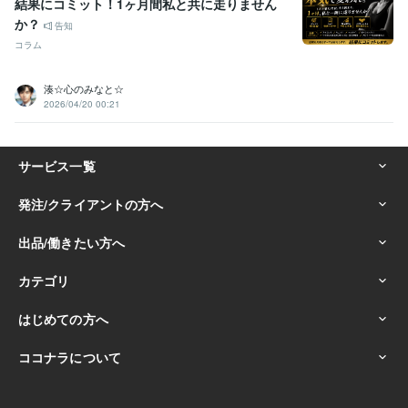
結果にコミット！1ヶ月間私と共に走りません
初心者
副業
お金の稼ぎ方
ブログ
ジャンル
収益化
オリジナル
アイディア
差別化
オンリーワン
か？
告知
コラム
語学力
英語
日常会話レベル
湊☆心のみなと☆
2026/04/20 00:21