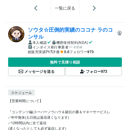
一覧に戻る
ソウタ☆圧倒的実績のココナ ラのコ
ンサル
本人確認
機密保持契約(NDA)
インボイス発行事業者
未登録
総販売実績
717
評価
5.0
フォロワー
973
無料で見積り相談
メッセージを送る
フォロー
973
スケジュール
【営業時間について】

『コンテンツ編(スーパーノウハウ＆秘伝の書＆マネーサービス)』

✅年中無休(土日祝は返信遅くなります)

✅12時間以内に全て返信

(遅くなったとしても必ず返信します)
