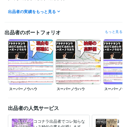
※活動時間は主に9:00～20:00

出品者の実績をもっと見る
(20:00以降のお問い合わせに関しては翌朝の返答となります)

『文章添削、画像作成、3日コンサル、ワンポイントアドバイス』

✅基本的に作業は平日のみ(土日祝は返信遅くなります)

出品者のポートフォリオ
もっと見る
✅12時間以内に全て返信

(遅くなったとしても必ず返信します)

※活動時間は主に9:00～20:00

(20:00以降のお問い合わせに関しては翌朝の返答となります)

『電話相談編』

✅完全予約制

✅事前メッセージでの日程調整必須

どのサービスも、活動時間外だとしても最大限の対応をさせていただき
スーパーノウハウ
スーパーノウハウ
スーパーノウ
ます！
経験職種
Webサービス・制作 / Webコンテンツ企画・編集
経験年数 : 4年
出品者の人気サービス
マーケティング / コンテンツマーケティング・SEO
経験年数 : 16年
マーケティング / 商品企画・開発
経験年数 : 4年
コンサルタント / 経営コンサルタント
経験年数 : 19年
ココナラ出品者でコレ知らな
豪華
ライフスタイル・その他 / イベント司会
経験年数 : 4年
い？秘伝の書を伝授します
略セ