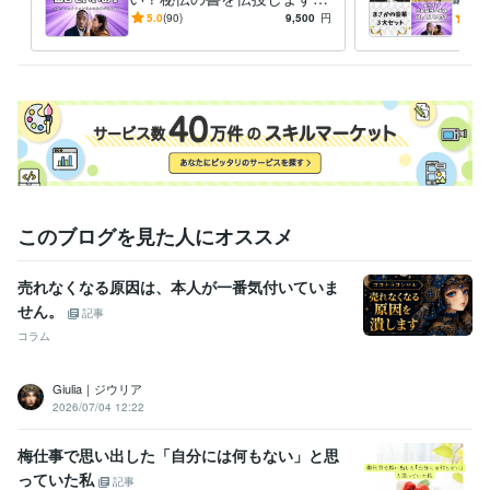
【売上10件ごとに値上げ】㊙️
【売
5.0
(90)
9,500
円
5.0
受賞歴
評価オール5の秘伝の書❗
コナ
開始２週間でプラチナランク達成　2023/12/13デビュー
開始２カ月
け！
で『販売数１１０件、売上４０万』達成
開始3ヶ月で『販売数150
件、売上70万』達成
開始４ヶ月で『販売数200件』達成 　売上額は
今後は非公開
単月売上100件＆評価オール5獲得
開始５ヶ月で『販
売数300件』達成 
開始6ヶ月で『販売数350件』達成 
開始7ヶ月で
『販売数390件』達成
開始8ヶ月で『販売数430件』達成
開始9ヶ月
で『販売数470件』達成
開始10ヶ月で『販売数500件』達成
開始11
ヶ月で『販売数520件』達成
開始12ヶ月で『販売数570件』達成
１
年間のココナラ活動休止
ココナラ活動再開
このブログを見た人にオススメ
資格・検定
売れなくなる原因は、本人が一番気付いていま
経営労務コンサルタント
取得年 : 2017年
せん。
メンタルヘルスマネジメント検定
取得年 : 2020年
記事
ビジネスコンプライアンス検定
取得年 : 2021年
コラム
ビジネス実務マナー検定（実務検定）
取得年 : 2022年
ビジネス能力検定（B検）
取得年 : 2021年
Giulia｜ジウリア
情報システム・コンサルタント
取得年 : 2018年
2026/07/04 12:22
プログラミング言語・フレームワーク
梅仕事で思い出した「自分には何もない」と思
Google Apps Script:3年
HTML:3年
Java:3年
JavaScript:3年
Python:3年
っていた私
記事
CSS:3年