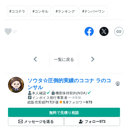
#ココナラ
#コンサル
#ランキング
#ナンバーワン
37
一覧に戻る
ソウタ☆圧倒的実績のココナ ラのコ
ンサル
本人確認
機密保持契約(NDA)
インボイス発行事業者
未登録
総販売実績
717
評価
5.0
フォロワー
973
無料で見積り相談
メッセージを送る
フォロー
973