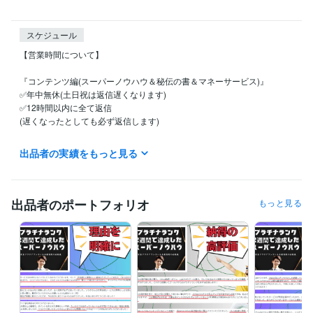
スケジュール
【営業時間について】

『コンテンツ編(スーパーノウハウ＆秘伝の書＆マネーサービス)』

✅年中無休(土日祝は返信遅くなります)

✅12時間以内に全て返信

(遅くなったとしても必ず返信します)

※活動時間は主に9:00～20:00

出品者の実績をもっと見る
(20:00以降のお問い合わせに関しては翌朝の返答となります)

『文章添削、画像作成、3日コンサル、ワンポイントアドバイス』

✅基本的に作業は平日のみ(土日祝は返信遅くなります)

出品者のポートフォリオ
もっと見る
✅12時間以内に全て返信

(遅くなったとしても必ず返信します)

※活動時間は主に9:00～20:00

(20:00以降のお問い合わせに関しては翌朝の返答となります)

『電話相談編』

✅完全予約制

✅事前メッセージでの日程調整必須
