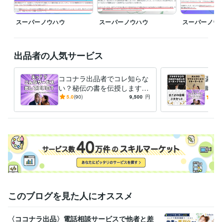
どのサービスも、活動時間外だとしても最大限の対応をさせていただき
スーパーノウハウ
スーパーノウハウ
スーパーノウ
ます！
経験職種
Webサービス・制作 / Webコンテンツ企画・編集
経験年数 : 4年
出品者の人気サービス
マーケティング / コンテンツマーケティング・SEO
経験年数 : 16年
マーケティング / 商品企画・開発
経験年数 : 4年
コンサルタント / 経営コンサルタント
経験年数 : 19年
ココナラ出品者でコレ知らな
豪華
ライフスタイル・その他 / イベント司会
経験年数 : 4年
い？秘伝の書を伝授します
略セ
【売上10件ごとに値上げ】㊙️
【売
5.0
(90)
9,500
円
5.0
受賞歴
評価オール5の秘伝の書❗
コナ
開始２週間でプラチナランク達成　2023/12/13デビュー
開始２カ月
け！
で『販売数１１０件、売上４０万』達成
開始3ヶ月で『販売数150
件、売上70万』達成
開始４ヶ月で『販売数200件』達成 　売上額は
今後は非公開
単月売上100件＆評価オール5獲得
開始５ヶ月で『販
売数300件』達成 
開始6ヶ月で『販売数350件』達成 
開始7ヶ月で
『販売数390件』達成
開始8ヶ月で『販売数430件』達成
開始9ヶ月
で『販売数470件』達成
開始10ヶ月で『販売数500件』達成
開始11
ヶ月で『販売数520件』達成
開始12ヶ月で『販売数570件』達成
１
年間のココナラ活動休止
ココナラ活動再開
このブログを見た人にオススメ
資格・検定
〈ココナラ出品〉電話相談サービスで他者と差
経営労務コンサルタント
取得年 : 2017年