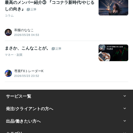
最高のメンバー紹介③ 『ココナラ新時代/やじる
得意分野
しの向き』
記事
集客・マーケティング相談
『マーケティング』を武器にしたコンサ
コラム
ル
ココナラ攻略コンテンツ|スーパーノウハウ
ココナラ攻略コンテン
ツ（秘伝の書）
文章添削コンサル
画像作成コンサル
ビデオチャッ
トコンサル
３日コンサル
電話コンサル
コストをかけずにココナラ
和服のななこ
のレベルアップ
2026/05/28 04:53
ノウハウ
副業
実績
相談
ジャンル
コンサル
ココナラ
マーケティング
SEO
ココナラのコンサル
まさか、こんなことが。
記事
資産運用・副業の相談
毎月６桁収益継続中の副業を伝授
初心者
副業
お金の稼ぎ方
ブログ
ジャンル
収益化
オリジナル
マネー・副業
アイディア
差別化
オンリーワン
語学力
専業FXトレーダーK
英語
日常会話レベル
2026/05/23 23:52