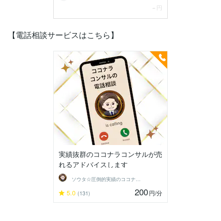
【電話相談サービスはこちら】
実績抜群のココナラコンサルが売
れるアドバイスします
ソウタ☆圧倒的実績のココナ ラのコンサル
200
5.0
円
/分
(131)