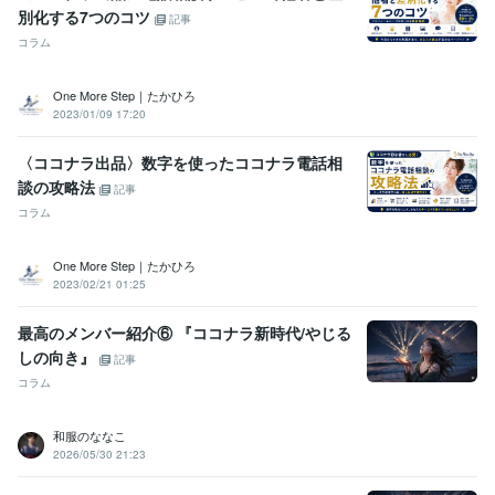
別化する7つのコツ
メンタルヘルスマネジメント検定
取得年 : 2020年
記事
ビジネスコンプライアンス検定
取得年 : 2021年
コラム
ビジネス実務マナー検定（実務検定）
取得年 : 2022年
ビジネス能力検定（B検）
取得年 : 2021年
One More Step｜たかひろ
情報システム・コンサルタント
取得年 : 2018年
2023/01/09 17:20
プログラミング言語・フレームワーク
〈ココナラ出品〉数字を使ったココナラ電話相
Google Apps Script:3年
HTML:3年
Java:3年
JavaScript:3年
Python:3年
談の攻略法
記事
CSS:3年
コラム
ビジネス・クリエイティブツール
Excel:23年
Google サイト:6年
Google スプレッドシート:9年
One More Step｜たかひろ
Google スライド:9年
Google ドキュメント:9年
PowerPoint:23年
2023/02/21 01:25
Word:23年
弥生会計:4年
Google Analytics:4年
Google Search Console:4年
ChatGPT:4年
DALL-E:3年
Filmora:3年
最高のメンバー紹介⑥ 『ココナラ新時代/やじる
CapCut:4年
Adobe Illustrator:3年
Canva:5年
freee:4年
しの向き』
記事
Adobe Analytics:4年
Adobe Photoshop:4年
Lightroom:3年
コラム
その他ツール
コンサルタント（建設・補償・経営・営業・事業再生）:19年
和服のななこ
マーケティング（マス・ダイレクト・インバウンド）:19年
2026/05/30 21:23
SNSマーケティング（X・YouTube・ラジオ）:4年