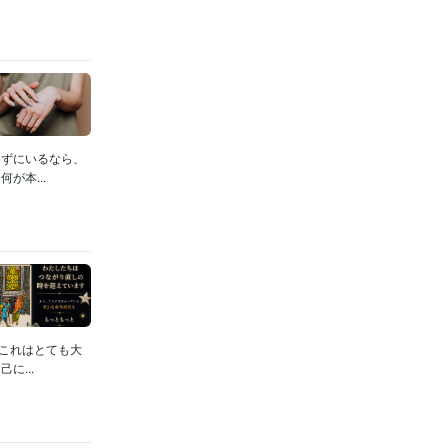
めずにいるなら、
が本...
これはとても大
...