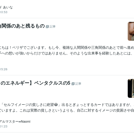
ド あいな
10:53
角関係のあと残るもの
記事
にちは！ベリザでございます。もし今、複雑な人間関係や三角関係のあとで前へ進
手への想いが強いからだけではありません。そのような出来事を経験したあとには、何
15:26
8月のエネルギー】ペンタクルスの5
記事
5「セルフイメージの貧しさに絶望😂」出るとぎょっとするカードではありますが、
ていますよ。これは実際の貧しさというよりも、自己に対するイメージの貧困さや自己に
ルマスター∞Naomi
01:23