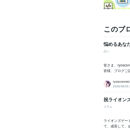
このブ
悩めるあな
占い
皆さま、ryos
皆様、ブログご
ryosconnec
2026/08/05 
祝ライオン
コラム
ライオンズゲー
て、成長して、