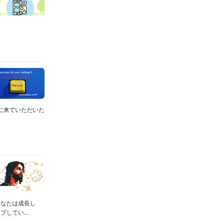
定に来ていただいた
あなたは成長し
してい...