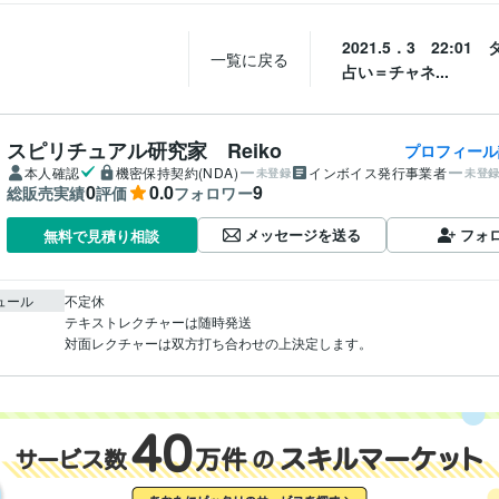
2021.5．3 22:01
一覧に戻る
占い＝チャネ...
スピリチュアル研究家 Reiko
プロフィール
本人確認
機密保持契約(NDA)
インボイス発行事業者
未登録
未登
0
0.0
9
総販売実績
評価
フォロワー
メッセージを送る
フォ
無料で見積り相談
ュール
不定休

テキストレクチャーは随時発送

対面レクチャーは双方打ち合わせの上決定します。