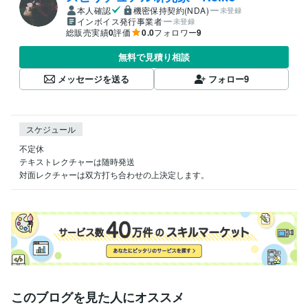
本人確認
機密保持契約(NDA)
未登録
インボイス発行事業者
未登録
総販売実績
0
評価
0.0
フォロワー
9
無料で見積り相談
メッセージを送る
フォロー
9
スケジュール
不定休

テキストレクチャーは随時発送

対面レクチャーは双方打ち合わせの上決定します。
このブログを見た人にオススメ