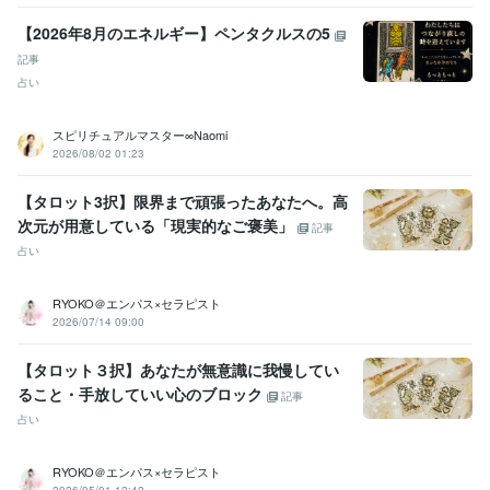
【2026年8月のエネルギー】ペンタクルスの5
記事
占い
スピリチュアルマスター∞Naomi
2026/08/02 01:23
【タロット3択】限界まで頑張ったあなたへ。高
次元が用意している「現実的なご褒美」
記事
占い
RYOKO＠エンパス×セラピスト
2026/07/14 09:00
【タロット３択】あなたが無意識に我慢してい
ること・手放していい心のブロック
記事
占い
RYOKO＠エンパス×セラピスト