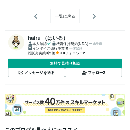
一覧に戻る
hairu （はいる）
本人確認
機密保持契約(NDA)
未登録
インボイス発行事業者
未登録
総販売実績
0
評価
0.0
フォロワー
2
無料で見積り相談
メッセージを送る
フォロー
2
このブログを見た人にオススメ