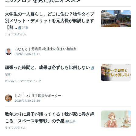
大学生の一人暮らし、どこに住む？物件タイプ
別メリット・デメリットを元店長が解説します
【前...
記事
ライフスタイル
いなもと｜元店長×宅建士の住まい相談室
2026/08/05 14:11
頑張った時間と、成果は必ずしも比例しない
記事
ビジネス・マーケティング
しん｜つくり手応援サポーター
2026/07/30 23:30
数年ぶりに息子が帰ってくる！我が家に巻き起
こる「スペース争奪戦」の予感
記事
ライフスタイル